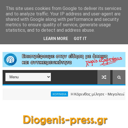
This site uses cookies from Google to deliver its services
and to analyze traffic. Your IP address and user-agent are
shared with Google along with performance and security
metrics to ensure quality of service, generate usage
statistics, and to detect and address abuse.
LEARN MORE
GOT IT
Η Κόρινθος μίλησε - Μεγαλειώδης συγκ
ΚΟΡΙΝΘΙΑ