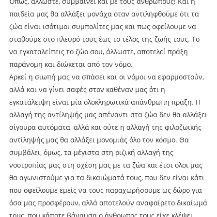
Όπως, άλλωστε, συμβαίνει και με τους ανθρώπους! Και η
παιδεία μας θα αλλάξει μονάχα όταν αντιληφθούμε ότι τα
ζώα είναι ισότιμοι συμπολίτες μας και πως οφείλουμε να
σταθούμε στο πλευρό τους έως το τέλος της ζωής τους. Το
να εγκαταλείπεις το ζώο σου, άλλωστε, αποτελεί πράξη
παράνομη και διώκεται από τον νόμο.
Αρκεί η σιωπή μας να σπάσει και οι νόμοι να εφαρμοστούν,
αλλά και να γίνει σαφές στον καθέναν μας ότι η
εγκατάλειψη είναι μία ολοκληρωτικά απάνθρωπη πράξη. Η
αλλαγή της αντίληψής μας απέναντι στα ζώα δεν θα αλλάξει
σίγουρα αυτόματα, αλλά και ούτε η αλλαγή της φιλοζωικής
αντίληψής μας θα αλλάξει μονομιάς όλο τον κόσμο. Θα
συμβάλει, όμως, τα μέγιστα στη ριζική αλλαγή της
νοοτροπίας μας στη σχέση μας με τα ζώα και έτσι όλοι μας
θα αγωνιστούμε για τα δικαιώματά τους, που δεν είναι κάτι
που οφείλουμε εμείς να τους παραχωρήσουμε ως δώρο για
όσα μας προσφέρουν, αλλά αποτελούν αναφαίρετο δικαίωμά
τους, που κάποτε βάναυσα ο άνθρωπος τους είχε κλέψει.