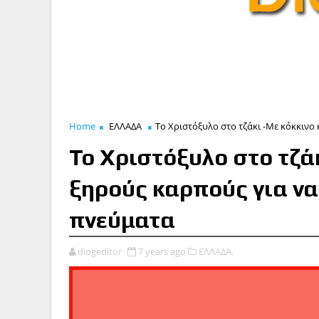
Home
ΕΛΛΑΔΑ
Το Χριστόξυλο στο τζάκι -Με κόκκινο
Το Χριστόξυλο στο τζάκ
ξηρούς καρπούς για ν
πνεύματα
diogeditor
7 years ago
ΕΛΛΑΔΑ,