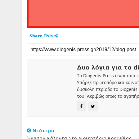
Share This
Δυο λόγια για το d
Το Diogenis-Press είναι από 
Υπήρξε πρωτοπόρο και καινο
δύσκολη περίοδο το Diogenis-
του. Ακριβώς όπως το αγαπήσ
Νεότερα
Ήχησαν Κάλαντα Στο Διοικητήριο Κορινθίας