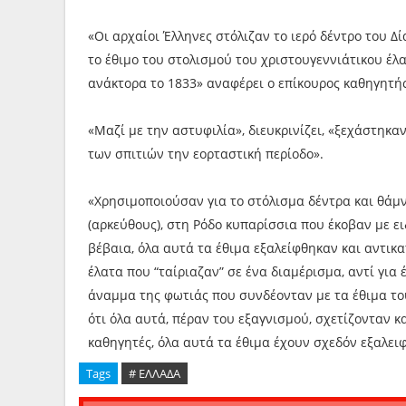
«Οι αρχαίοι Έλληνες στόλιζαν το ιερό δέντρο του Δ
το έθιμο του στολισμού του χριστουγεννιάτικου έλ
ανάκτορα το 1833» αναφέρει ο επίκουρος καθηγητή
«Μαζί με την αστυφιλία», διευκρινίζει, «ξεχάστηκα
των σπιτιών την εορταστική περίοδο».
«Χρησιμοποιούσαν για το στόλισμα δέντρα και θάμν
(αρκεύθους), στη Ρόδο κυπαρίσσια που έκοβαν με ει
βέβαια, όλα αυτά τα έθιμα εξαλείφθηκαν και αντικ
έλατα που “ταίριαζαν” σε ένα διαμέρισμα, αντί για
άναμμα της φωτιάς που συνδέονταν με τα έθιμα το
ότι όλα αυτά, πέραν του εξαγνισμού, σχετίζονταν κα
καθηγητές, όλα αυτά τα έθιμα έχουν σχεδόν εξαλειφ
Tags
# ΕΛΛΑΔΑ