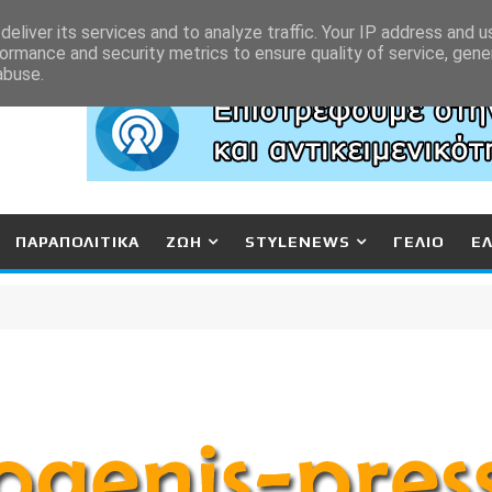
eliver its services and to analyze traffic. Your IP address and 
ormance and security metrics to ensure quality of service, gen
abuse.
ΠΑΡΑΠΟΛΙΤΙΚΑ
ΖΩΗ
STYLENEWS
ΓΕΛΙΟ
Ε