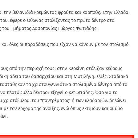
ία, την βελανιδιά κρεμώντας φρούτα και καρπούς. Στην Ελλάδα,
ατου, έφερε ο Όθωνας στολίζοντας το πρώτο δέντρο στα
ς του Τμήματος Δασοπονίας Γιώργος Φωτιάδης.
ν και όλες οι παραδόσεις που είχαν να κάνουν με τον στολισμό
ους από την περιοχή τους: στην Κερκίνη στόλιζαν κέδρους
δική άδεια του δασαρχείου και στη Μυτιλήνη, ελιές. Σταδιακά
αταστάθηκαν τα χριστουγεννιάτικα στολισμένα δέντρα από τα
 ένα πλατύφυλλο δέντρο» εξηγεί ο κ.Φωτιάδης. Όσο για το
υ χριστόξυλου, του “παντρέματος” ή των κλαδαριών, δηλώνει
ι με τον ερχομό της άνοιξης, ενώ όπως εκτιμούν και οι δύο
θεί.