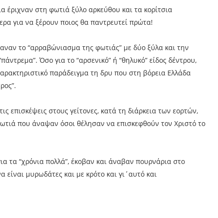
ια έριχναν στη φωτιά ξύλο αρκεύθου και τα κορίτσια
ερα για να ξέρουν ποιος θα παντρευτεί πρώτα!
αναν το “αρραβώνιασμα της φωτιάς” με δύο ξύλα και την
άντρεμα”. Όσο για το “αρσενικό” ή “θηλυκό” είδος δέντρου,
 χαρακτηριστικό παράδειγμα τη δρυ που στη βόρεια Ελλάδα
ρος”.
ς επισκέψεις στους γείτονες, κατά τη διάρκεια των εορτών,
φωτιά που άναψαν όσοι θέλησαν να επισκεφθούν τον Χριστό το
α τα “χρόνια πολλά”, έκοβαν και άναβαν πουρνάρια στο
α είναι μυρωδάτες και με κρότο και γι΄αυτό και