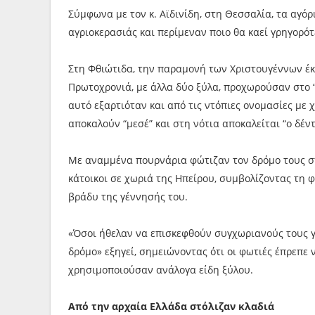
Σύμφωνα με τον κ. Αϊδινίδη, στη Θεσσαλία, τα αγόρ
αγριοκερασιάς και περίμεναν ποιο θα καεί γρηγορότ
Στη Φθιώτιδα, την παραμονή των Χριστουγέννων έκ
Πρωτοχρονιά, με άλλα δύο ξύλα, προχωρούσαν στο “π
αυτό εξαρτιόταν και από τις ντόπιες ονομασίες με
αποκαλούν “μεσέ” και στη νότια αποκαλείται “ο δέντ
Με αναμμένα πουρνάρια φώτιζαν τον δρόμο τους στι
κάτοικοι σε χωριά της Ηπείρου, συμβολίζοντας τη 
βράδυ της γέννησής του.
«Όσοι ήθελαν να επισκεφθούν συγχωριανούς τους γι
δρόμο» εξηγεί, σημειώνοντας ότι οι φωτιές έπρεπε ν
χρησιμοποιούσαν ανάλογα είδη ξύλου.
Από την αρχαία Ελλάδα στόλιζαν κλαδιά