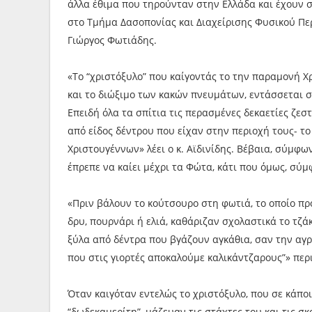
άλλα έθιμα που τηρούνταν στην Ελλάδα και έχουν 
στο Τμήμα Δασοπονίας και Διαχείρισης Φυσικού Περ
Γιώργος Φωτιάδης.
«Το “χριστόξυλο” που καίγοντάς το την παραμονή Χ
και το διώξιμο των κακών πνευμάτων, εντάσσεται σ
Επειδή όλα τα σπίτια τις περασμένες δεκαετίες ζεστ
από είδος δέντρου που είχαν στην περιοχή τους- το
Χριστουγέννων» λέει ο κ. Αϊδινίδης. Βέβαια, σύμφω
έπρεπε να καίει μέχρι τα Φώτα, κάτι που όμως, σύμ
«Πριν βάλουν το κούτσουρο στη φωτιά, το οποίο π
δρυ, πουρνάρι ή ελιά, καθάριζαν σχολαστικά το τζάκ
ξύλα από δέντρα που βγάζουν αγκάθια, σαν την αγ
που στις γιορτές αποκαλούμε καλικάντζαρους”» περιγ
Όταν καιγόταν εντελώς το χριστόξυλο, που σε κάπο
“δωδεκαμερίτη”, μάζευαν τις στάχτες του και τις σ