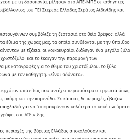
σχέση με τη δασοπονία, μίλησαν στο ΑΠΕ-ΜΠΕ οι καθηγητές
ιβάλλοντος του ΤΕΙ Στερεάς Ελλάδας Στράτος Αϊδινίδης και
ριστουγέννων συμβόλιζε τη ζεστασιά στο θείο βρέφος, αλλά
τα έθιμα της χώρας μας, τα οποία συνδέονται με την ύπαιθρο.
αίνονταν με τζάκια, οι νοικοκυραίοι διάλεγαν ένα μεγάλο ξύλο
 χριστόξυλο- και το έκαιγαν την παραμονή των
να με καταγραφές για το έθιμο του χριστόξυλου, το ξύλο
φωνα με τον καθηγητή, «είναι αδύνατο».
ροερχόταν από είδος που αντέχει περισσότερο στη φωτιά όπως
ι, ακόμη και την καμινάδα. Σε κάποιες δε περιοχές, έβαζαν
ριοαχλαδιά για να “απομακρύνουν καλύτερα τα κακά πνεύματα
ράφει ο κ. Αϊδινίδης.
ιες περιοχές της βόρειας Ελλάδας αποκαλούσαν και
κορπούσαν γύρω από το σπίτι, στα χωράφια τους και στους