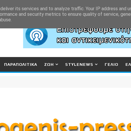
eliver its services and to analyze traffic. Your IP address and 
ormance and security metrics to ensure quality of service, gen
abuse.
ΠΑΡΑΠΟΛΙΤΙΚΑ
ΖΩΗ
STYLENEWS
ΓΕΛΙΟ
Ε