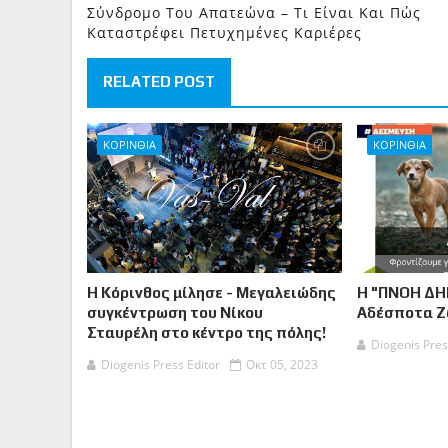
Σύνδρομο Του Απατεώνα – Τι Είναι Και Πώς
Καταστρέφει Πετυχημένες Καριέρες
RELATED POST
ΚΟΡΙΝΘΙΑ
ΚΟΡΙΝΘΙΑ
Η Κόρινθος μίλησε - Μεγαλειώδης
Η "ΠΝΟΗ ΔΗ
συγκέντρωση του Νίκου
Αδέσποτα 
Σταυρέλη στο κέντρο της πόλης!
Diogenis Pres
Diogenis Press Editor
Οκτ 05, 2023