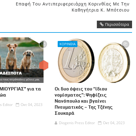
Επαφή Του Αντιπεριφερειάρχη Κορινθίας Με Την
Καθηγήτρια Κ. Μπότσιου
Περισσότερα
ΚΟΡΙΝΘΙΑ
ΜΙΟΥΡΓΙΑΣ" για τα
Οι δυο όψεις του “ίδιου
Ζώα
νομίσματος”: Ψηφίζεις
Νανόπουλο και βγαίνει
s Editor
Οκτ 04, 2023
Πνευματικός – Της Τζένης
Σουκαρά
Diogenis Press Editor
Οκτ 04, 2023