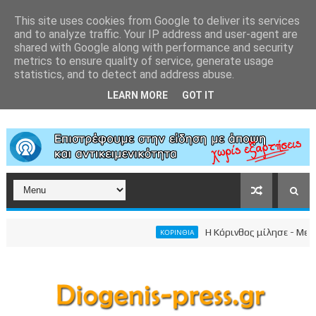
This site uses cookies from Google to deliver its services
and to analyze traffic. Your IP address and user-agent are
shared with Google along with performance and security
metrics to ensure quality of service, generate usage
statistics, and to detect and address abuse.
LEARN MORE
GOT IT
Η Κόρινθος μίλησε - Μεγαλε
ΚΟΡΙΝΘΙΑ