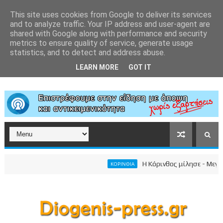
This site uses cookies from Google to deliver its services
and to analyze traffic. Your IP address and user-agent are
shared with Google along with performance and security
metrics to ensure quality of service, generate usage
statistics, and to detect and address abuse.
LEARN MORE
GOT IT
Η Κόρινθος μίλησε - Μεγαλει
ΚΟΡΙΝΘΙΑ