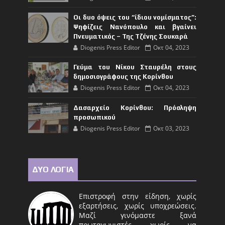
Οι δυο όψεις του “ίδιου νομίσματος”:
Ψηφίζεις Νανόπουλο και βγαίνει
Πνευματικός – Της Τζένης Σουκαρά
Diogenis Press Editor
Οκτ 04, 2023
Γεύμα του Νίκου Σταυρέλη στους
δημοσιογράφους της Κορίνθου
Diogenis Press Editor
Οκτ 04, 2023
Δασαρχείο Κορίνθου: Πρόσληψη
προσωπικού
Diogenis Press Editor
Οκτ 03, 2023
ΔΥΟ ΛΟΓΙΑ
Επιστροφή στην είδηση, χωρίς
εξαρτήσεις, χωρίς υποχρεώσεις.
Μαζί γινόμαστε ξανά
πρωταγωνιστές χωρίς να