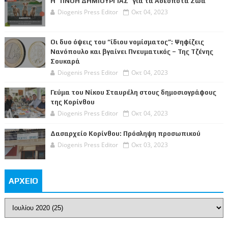
Η "ΠΝΟΗ ΔΗΜΙΟΥΡΓΙΑΣ" για τα Αδέσποτα Ζώα
Diogenis Press Editor
Οκτ 04, 2023
Οι δυο όψεις του “ίδιου νομίσματος”: Ψηφίζεις
Νανόπουλο και βγαίνει Πνευματικός – Της Τζένης
Σουκαρά
Diogenis Press Editor
Οκτ 04, 2023
Γεύμα του Νίκου Σταυρέλη στους δημοσιογράφους
της Κορίνθου
Diogenis Press Editor
Οκτ 04, 2023
Δασαρχείο Κορίνθου: Πρόσληψη προσωπικού
Diogenis Press Editor
Οκτ 03, 2023
ΑΡΧΕΙΟ