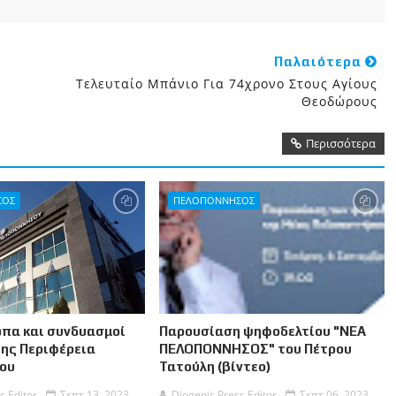
Παλαιότερα
Τελευταίο Μπάνιο Για 74χρονο Στους Αγίους
Θεοδώρους
Περισσότερα
ΣΟΣ
ΠΕΛΟΠΟΝΝΗΣΟΣ
πα και συνδυασμοί
Παρουσίαση ψηφοδελτίου "ΝΕΑ
της Περιφέρεια
ΠΕΛΟΠΟΝΝΗΣΟΣ" του Πέτρου
ου
Τατούλη (βίντεο)
s Editor
Σεπτ 13, 2023
Diogenis Press Editor
Σεπτ 06, 2023