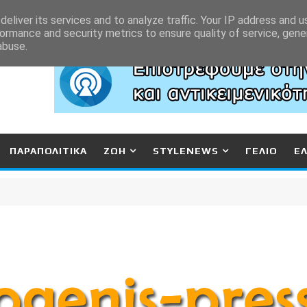
eliver its services and to analyze traffic. Your IP address and 
ormance and security metrics to ensure quality of service, gen
abuse.
ΠΑΡΑΠΟΛΙΤΙΚΑ
ΖΩΗ
STYLENEWS
ΓΕΛΙΟ
Ε