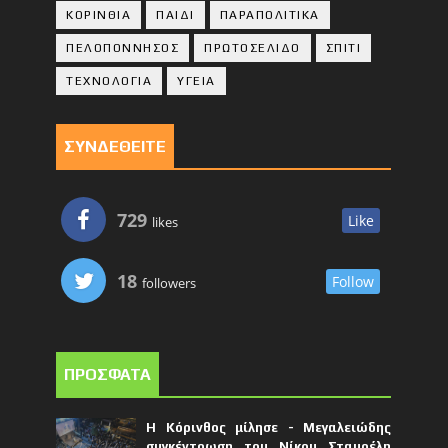
ΚΟΡΙΝΘΙA
ΠΑΙΔΙ
ΠΑΡΑΠΟΛΙΤΙΚΑ
ΠΕΛΟΠΟΝΝΗΣΟΣ
ΠΡΩΤΟΣΕΛΙΔΟ
ΣΠΙΤΙ
ΤΕΧΝΟΛΟΓΙΑ
ΥΓΕΙΑ
ΣΥΝΔΕΘΕΙΤΕ
729
Like
likes
18
Follow
followers
ΠΡΟΣΦΑΤΑ
Η Κόρινθος μίλησε - Μεγαλειώδης
συγκέντρωση του Νίκου Σταυρέλη