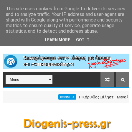
This site uses cookies from Google to deliver its services
and to analyze traffic. Your IP address and user-agent are
shared with Google along with performance and security
metrics to ensure quality of service, generate usage
statistics, and to detect and address abuse.
LEARN MORE
GOT IT
Η Κόρινθος μίλησε - Μεγαλειώδ
ΚΟΡΙΝΘΙΑ