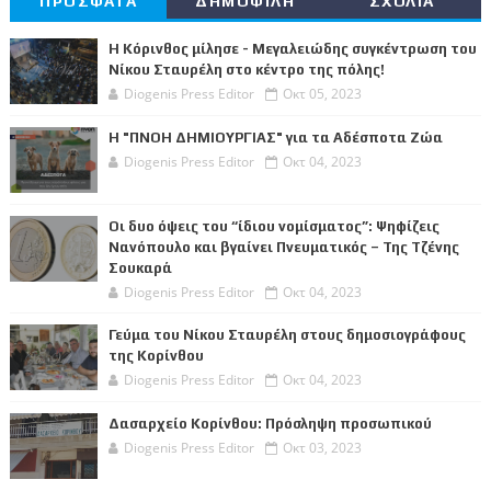
ΠΡΟΣΦΑΤΑ
ΔΗΜΟΦΙΛΗ
ΣΧΟΛΙΑ
Η Κόρινθος μίλησε - Μεγαλειώδης συγκέντρωση του
Νίκου Σταυρέλη στο κέντρο της πόλης!
Diogenis Press Editor
Οκτ 05, 2023
Η "ΠΝΟΗ ΔΗΜΙΟΥΡΓΙΑΣ" για τα Αδέσποτα Ζώα
Diogenis Press Editor
Οκτ 04, 2023
Οι δυο όψεις του “ίδιου νομίσματος”: Ψηφίζεις
Νανόπουλο και βγαίνει Πνευματικός – Της Τζένης
Σουκαρά
Diogenis Press Editor
Οκτ 04, 2023
Γεύμα του Νίκου Σταυρέλη στους δημοσιογράφους
της Κορίνθου
Diogenis Press Editor
Οκτ 04, 2023
Δασαρχείο Κορίνθου: Πρόσληψη προσωπικού
Diogenis Press Editor
Οκτ 03, 2023