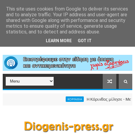
This site uses cookies from Google to deliver its services
and to analyze traffic. Your IP address and user-agent are
shared with Google along with performance and security
metrics to ensure quality of service, generate usage
statistics, and to detect and address abuse.
LEARN MORE
GOT IT
Η Κόρινθος μίλησε - Μεγαλε
ΚΟΡΙΝΘΙΑ