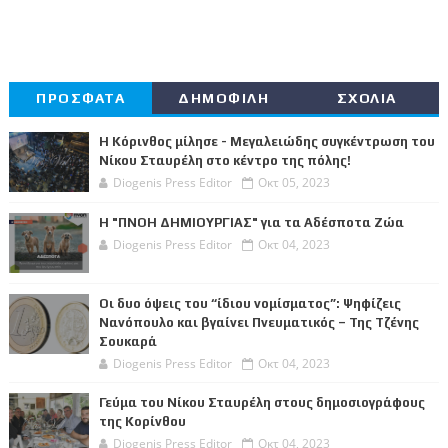
ΠΡΟΣΦΑΤΑ
ΔΗΜΟΦΙΛΗ
ΣΧΟΛΙΑ
Η Κόρινθος μίλησε - Μεγαλειώδης συγκέντρωση του
Νίκου Σταυρέλη στο κέντρο της πόλης!
Diogenis Press Editor
Οκτ 05, 2023
Η "ΠΝΟΗ ΔΗΜΙΟΥΡΓΙΑΣ" για τα Αδέσποτα Ζώα
Diogenis Press Editor
Οκτ 04, 2023
Οι δυο όψεις του “ίδιου νομίσματος”: Ψηφίζεις
Νανόπουλο και βγαίνει Πνευματικός – Της Τζένης
Σουκαρά
Diogenis Press Editor
Οκτ 04, 2023
Γεύμα του Νίκου Σταυρέλη στους δημοσιογράφους
της Κορίνθου
Diogenis Press Editor
Οκτ 04, 2023