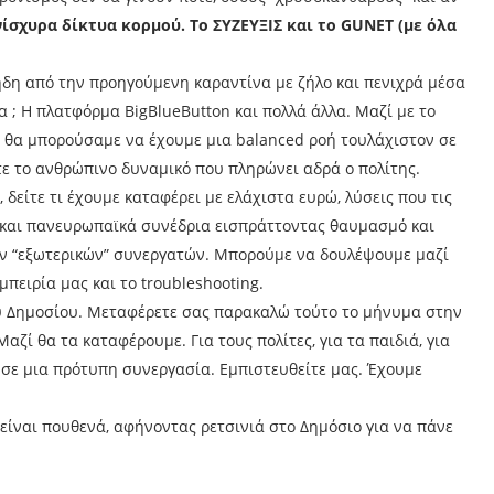
ίσχυρα δίκτυα κορμού. Το ΣΥΖΕΥΞΙΣ και το GUNET (με όλα
δη από την προηγούμενη καραντίνα με ζήλο και πενιχρά μέσα
α ; Η πλατφόρμα BigBlueButton και πολλά άλλα. Μαζί με το
 θα μπορούσαμε να έχουμε μια balanced ροή τουλάχιστον σε
τε το ανθρώπινο δυναμικό που πληρώνει αδρά ο πολίτης.
 δείτε τι έχουμε καταφέρει με ελάχιστα ευρώ, λύσεις που τις
 και πανευρωπαϊκά συνέδρια εισπράττοντας θαυμασμό και
ων “εξωτερικών” συνεργατών. Μπορούμε να δουλέψουμε μαζί
πειρία μας και το troubleshooting.
ού Δημοσίου. Μεταφέρετε σας παρακαλώ τούτο το μήνυμα στην
ί θα τα καταφέρουμε. Για τους πολίτες, για τα παιδιά, για
 σε μια πρότυπη συνεργασία. Εμπιστευθείτε μας. Έχουμε
είναι πουθενά, αφήνοντας ρετσινιά στο Δημόσιο για να πάνε