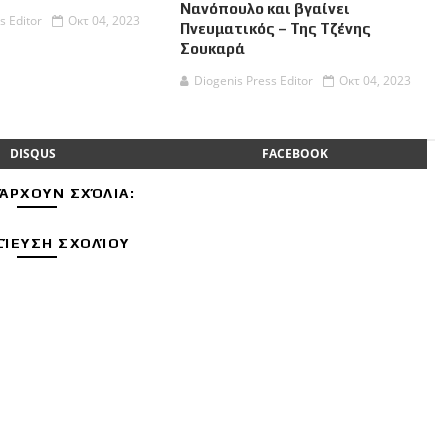
Νανόπουλο και βγαίνει
s Editor
Οκτ 04, 2023
Πνευματικός – Της Τζένης
Σουκαρά
Diogenis Press Editor
Οκτ 04, 2023
DISQUS
FACEBOOK
ΆΡΧΟΥΝ ΣΧΌΛΙΑ:
ΊΕΥΣΗ ΣΧΟΛΊΟΥ