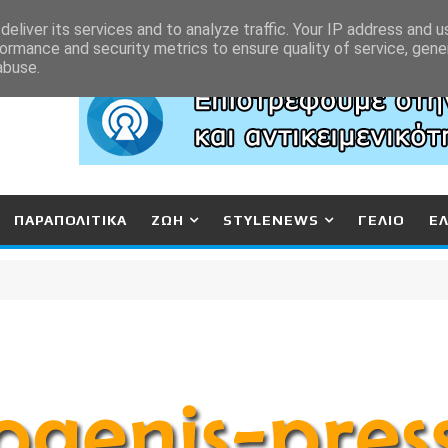
eliver its services and to analyze traffic. Your IP address and 
ormance and security metrics to ensure quality of service, gen
abuse.
ΠΑΡΑΠΟΛΙΤΙΚΑ
ΖΩΗ
STYLENEWS
ΓΕΛΙΟ
Ε