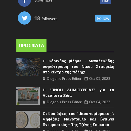
729
Like
likes
18
Follow
followers
ΠΡΟΣΦΑΤΑ
Η Κόρινθος μίλησε - Μεγαλειώδης
συγκέντρωση του Νίκου Σταυρέλη
στο κέντρο της πόλης!
Diogenis Press Editor
Οκτ 05, 2023
Η "ΠΝΟΗ ΔΗΜΙΟΥΡΓΙΑΣ" για τα
Αδέσποτα Ζώα
Diogenis Press Editor
Οκτ 04, 2023
Οι δυο όψεις του “ίδιου νομίσματος”:
Ψηφίζεις Νανόπουλο και βγαίνει
Πνευματικός – Της Τζένης Σουκαρά