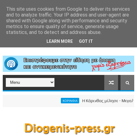
This site uses cookies from Google to deliver its services
and to analyze traffic. Your IP address and user-agent are
shared with Google along with performance and security
metrics to ensure quality of service, generate usage
statistics, and to detect and address abuse.
LEARN MORE
GOT IT
Η Κόρινθος μίλησε - Μεγαλειώδη
ΚΟΡΙΝΘΙΑ