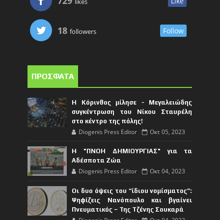
729
Like
likes
18
Follow
followers
ΠΡΟΣΦΑΤΑ
Η Κόρινθος μίλησε - Μεγαλειώδης
συγκέντρωση του Νίκου Σταυρέλη
στο κέντρο της πόλης!
Diogenis Press Editor
Οκτ 05, 2023
Η "ΠΝΟΗ ΔΗΜΙΟΥΡΓΙΑΣ" για τα
Αδέσποτα Ζώα
Diogenis Press Editor
Οκτ 04, 2023
Οι δυο όψεις του “ίδιου νομίσματος”:
Ψηφίζεις Νανόπουλο και βγαίνει
Πνευματικός – Της Τζένης Σουκαρά