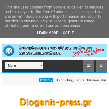
This site uses cookies from Google to deliver its services
and to analyze traffic. Your IP address and user-agent are
shared with Google along with performance and security
metrics to ensure quality of service, generate usage
statistics, and to detect and address abuse.
LEARN MORE
GOT IT
Η Κόρινθος μίλησε - Μεγαλειώδης συγκέντρ
ΚΟΡΙΝΘΙΑ