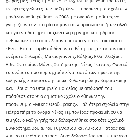
χώρας μας. Τους τιμάμε και ενισχύουμε με κάθε τρόπο τις
ιστορικές γνώσεις των μαθητών». Η προσωνυμία σχολικών
μονάδων καθιερώθηκε το 2008, με σκοπό οι μαθητές να
γνωρίζουν την ιστορία σημαντικών προσωπικοτήτων αλλά
και για να διατηρείται ζωντανή η μνήμη και η δράση
ανθρώπων, που αποτέλεσαν πρότυπα για τον τόπο και το
έθνος. Ετσι οι αριθμοί δίνουν τη θέση τους σε σημαντικά
ονόματα Σολωμός, Μακρυγιάννης, Κάλβος, Ελλη Αλεξίου,
Διδώ Σωτηρίου, Μάνος Χατζηδάκης, Νίκος Γκάτσος. Φυσικά
τα ονόματα που κυριαρχούν είναι αυτά των ηρώων της
ελληνικής επανάστασης όπως Κολοκοτρώνης, Καραϊσκάκης
κ.α. Πέρυσι το υπουργείο Παιδείας με απόφασή του
πρόσθεσε στο 91ο Δημοτικο Σχολειο Αθηνων την
προσωνυμια «Μικης Θεοδωρακης». Παλιότερα σχολείο στην
Πάτρα πήρε το όνομα Νίκος Τεμπονέρας προκειμένου να
τιμηθεί ο καθηγητής που δολοφονήθηκε στο τότε Σχολικό
Συγκρότημα 3ου & 7ου Γυμνασίου και Λυκείου Πάτρας και
νυν 3ο Γυμνάσιο Πάτρας τόπος δολοφονίας του Τεμπονέρα.