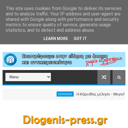
This site uses cookies from Google to deliver its services
and to analyze traffic. Your IP address and user-agent are
shared with Google along with performance and security
metrics to ensure quality of service, generate usage
statistics, and to detect and address abuse.
LEARN MORE
GOT IT
Η Κόρινθος μίλησε - Μεγαλειώδης
ΚΟΡΙΝΘΙΑ