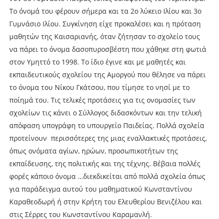
Το όνομά του φέρουν σήμερα και τα 2ο λύκειο Ιλίου και 3ο
Γυμνάσιο Ιλίου. Συγκίνηση είχε προκαλέσει και η πρόταση
μαθητών της Καισαριανής, όταν ζήτησαν το σχολείο τους
να πάρει το όνομα δασοπυροσβέστη που χάθηκε στη φωτιά
στον Υμηττό το 1998. Το ίδιο έγινε και με μαθητές και
εκπαιδευτικούς σχολείου της Αμοργού που θέλησε να πάρει
το όνομα του Νίκου Γκάτσου, που τίμησε το νησί με το
ποίημά του. Τις τελικές προτάσεις για τις ονομασίες των
σχολείων τις κάνει ο Σύλλογος διδασκόντων και την τελική
απόφαση υπογράφη το υπουργείο Παιδείας. Πολλά σχολεία
προτείνουν περισσότερες της μιας εναλλακτικές προτάσεις,
όπως ονόματα αγίων, ηρώων, προσωπικοτήτων της
εκπαίδευσης, της πολιτικής και της τέχνης. Βέβαια πολλές
φορές κάποιο όνομα …διεκδικείται από πολλά σχολεία όπως
για παράδειγμα αυτού του μαθηματικού Κωνσταντίνου
Καραθεοδωρή ή στην Κρήτη του Ελευθερίου Βενιζέλου και
στις Σέρρες του Κωνσταντίνου Καραμανλή.