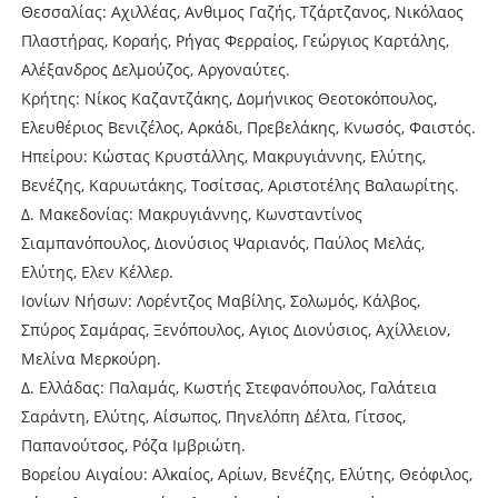
Θεσσαλίας: Αχιλλέας, Ανθιμος Γαζής, Τζάρτζανος, Νικόλαος
Πλαστήρας, Κοραής, Ρήγας Φερραίος, Γεώργιος Καρτάλης,
Αλέξανδρος Δελμούζος, Αργοναύτες.
Κρήτης: Νίκος Καζαντζάκης, Δομήνικος Θεοτοκόπουλος,
Ελευθέριος Βενιζέλος, Αρκάδι, Πρεβελάκης, Κνωσός, Φαιστός.
Ηπείρου: Κώστας Κρυστάλλης, Μακρυγιάννης, Ελύτης,
Βενέζης, Καρυωτάκης, Τοσίτσας, Αριστοτέλης Βαλαωρίτης.
Δ. Μακεδονίας: Μακρυγιάννης, Κωνσταντίνος
Σιαμπανόπουλος, Διονύσιος Ψαριανός, Παύλος Μελάς,
Ελύτης, Ελεν Κέλλερ.
Ιονίων Νήσων: Λορέντζος Μαβίλης, Σολωμός, Κάλβος,
Σπύρος Σαμάρας, Ξενόπουλος, Αγιος Διονύσιος, Αχίλλειον,
Μελίνα Μερκούρη.
Δ. Ελλάδας: Παλαμάς, Κωστής Στεφανόπουλος, Γαλάτεια
Σαράντη, Ελύτης, Αίσωπος, Πηνελόπη Δέλτα, Γίτσος,
Παπανούτσος, Ρόζα Ιμβριώτη.
Βορείου Αιγαίου: Αλκαίος, Αρίων, Βενέζης, Ελύτης, Θεόφιλος,