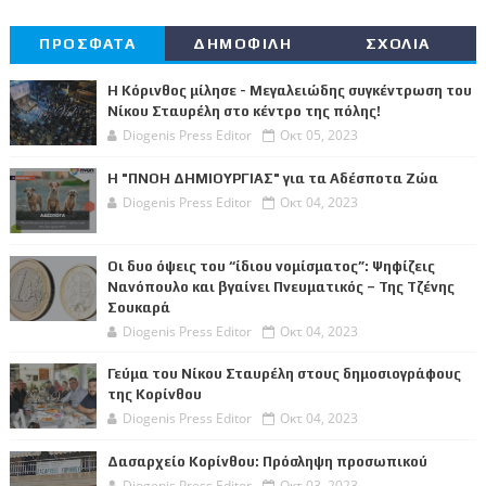
ΠΡΟΣΦΑΤΑ
ΔΗΜΟΦΙΛΗ
ΣΧΟΛΙΑ
Η Κόρινθος μίλησε - Μεγαλειώδης συγκέντρωση του
Νίκου Σταυρέλη στο κέντρο της πόλης!
Diogenis Press Editor
Οκτ 05, 2023
Η "ΠΝΟΗ ΔΗΜΙΟΥΡΓΙΑΣ" για τα Αδέσποτα Ζώα
Diogenis Press Editor
Οκτ 04, 2023
Οι δυο όψεις του “ίδιου νομίσματος”: Ψηφίζεις
Νανόπουλο και βγαίνει Πνευματικός – Της Τζένης
Σουκαρά
Diogenis Press Editor
Οκτ 04, 2023
Γεύμα του Νίκου Σταυρέλη στους δημοσιογράφους
της Κορίνθου
Diogenis Press Editor
Οκτ 04, 2023
Δασαρχείο Κορίνθου: Πρόσληψη προσωπικού
Diogenis Press Editor
Οκτ 03, 2023