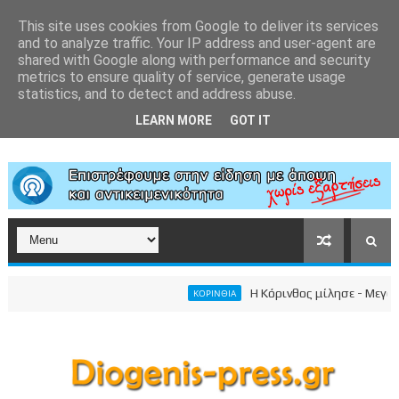
This site uses cookies from Google to deliver its services
and to analyze traffic. Your IP address and user-agent are
shared with Google along with performance and security
metrics to ensure quality of service, generate usage
statistics, and to detect and address abuse.
LEARN MORE
GOT IT
Η Κόρινθος μίλησε - Μεγαλειώ
ΚΟΡΙΝΘΙΑ