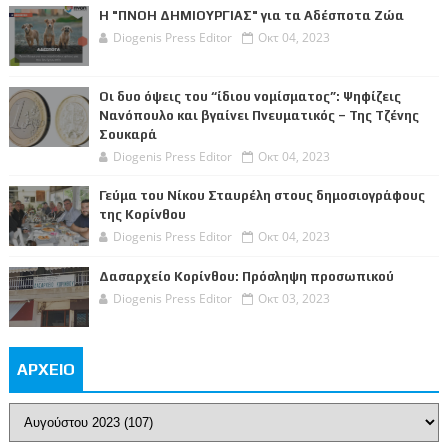
Η "ΠΝΟΗ ΔΗΜΙΟΥΡΓΙΑΣ" για τα Αδέσποτα Ζώα
Diogenis Press Editor
Οκτ 04, 2023
Οι δυο όψεις του “ίδιου νομίσματος”: Ψηφίζεις
Νανόπουλο και βγαίνει Πνευματικός – Της Τζένης
Σουκαρά
Diogenis Press Editor
Οκτ 04, 2023
Γεύμα του Νίκου Σταυρέλη στους δημοσιογράφους
της Κορίνθου
Diogenis Press Editor
Οκτ 04, 2023
Δασαρχείο Κορίνθου: Πρόσληψη προσωπικού
Diogenis Press Editor
Οκτ 03, 2023
ΑΡΧΕΙΟ