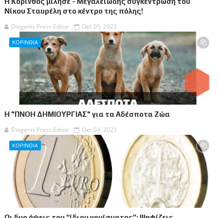
Η Κόρινθος μίλησε - Μεγαλειώδης συγκέντρωση του
Νίκου Σταυρέλη στο κέντρο της πόλης!
Diogenis Press Editor
Οκτ 05, 2023
ΚΟΡΙΝΘΙΑ
Η "ΠΝΟΗ ΔΗΜΙΟΥΡΓΙΑΣ" για τα Αδέσποτα Ζώα
Diogenis Press Editor
Οκτ 04, 2023
ΚΟΡΙΝΘΙΑ
Οι δυο όψεις του “ίδιου νομίσματος”: Ψηφίζεις