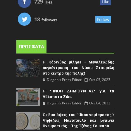
729
Like
likes
18
Follow
followers
ΠΡΟΣΦΑΤΑ
Η Κόρινθος μίλησε - Μεγαλειώδης
συγκέντρωση του Νίκου Σταυρέλη
στο κέντρο της πόλης!
Diogenis Press Editor
Οκτ 05, 2023
Η "ΠΝΟΗ ΔΗΜΙΟΥΡΓΙΑΣ" για τα
Αδέσποτα Ζώα
Diogenis Press Editor
Οκτ 04, 2023
Οι δυο όψεις του “ίδιου νομίσματος”:
Ψηφίζεις Νανόπουλο και βγαίνει
Πνευματικός – Της Τζένης Σουκαρά