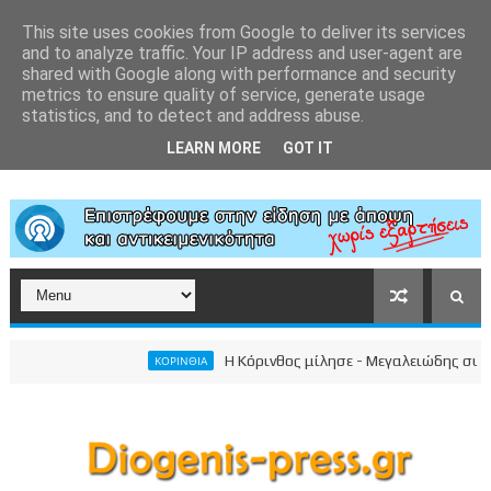
This site uses cookies from Google to deliver its services
and to analyze traffic. Your IP address and user-agent are
shared with Google along with performance and security
metrics to ensure quality of service, generate usage
statistics, and to detect and address abuse.
LEARN MORE
GOT IT
Η Κόρινθος μίλησε - Μεγαλειώδης συγκέντρω
ΚΟΡΙΝΘΙΑ