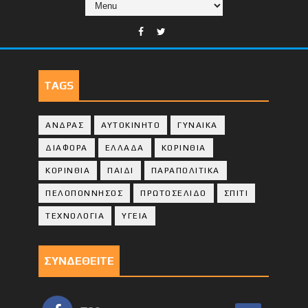
TAGS
ΑΝΔΡΑΣ
ΑΥΤΟΚΙΝΗΤΟ
ΓΥΝΑΙΚΑ
ΔΙΑΦΟΡΑ
ΕΛΛΑΔΑ
ΚΟΡΙΝΘΙΑ
ΚΟΡΙΝΘΙA
ΠΑΙΔΙ
ΠΑΡΑΠΟΛΙΤΙΚΑ
ΠΕΛΟΠΟΝΝΗΣΟΣ
ΠΡΩΤΟΣΕΛΙΔΟ
ΣΠΙΤΙ
ΤΕΧΝΟΛΟΓΙΑ
ΥΓΕΙΑ
ΣΥΝΔΕΘΕΙΤΕ