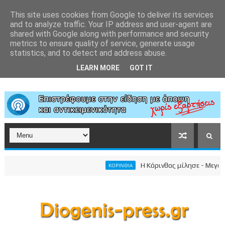
This site uses cookies from Google to deliver its services
and to analyze traffic. Your IP address and user-agent are
shared with Google along with performance and security
metrics to ensure quality of service, generate usage
statistics, and to detect and address abuse.
LEARN MORE
GOT IT
Η Κόρινθος μίλησε - Μεγαλειώδ
ΚΟΡΙΝΘΙΑ