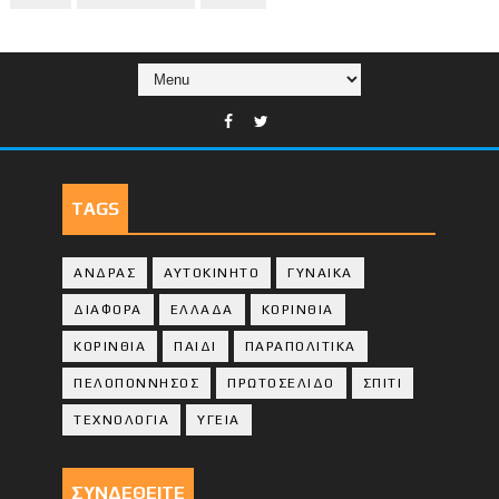
TAGS
ΑΝΔΡΑΣ
ΑΥΤΟΚΙΝΗΤΟ
ΓΥΝΑΙΚΑ
ΔΙΑΦΟΡΑ
ΕΛΛΑΔΑ
ΚΟΡΙΝΘΙΑ
ΚΟΡΙΝΘΙA
ΠΑΙΔΙ
ΠΑΡΑΠΟΛΙΤΙΚΑ
ΠΕΛΟΠΟΝΝΗΣΟΣ
ΠΡΩΤΟΣΕΛΙΔΟ
ΣΠΙΤΙ
ΤΕΧΝΟΛΟΓΙΑ
ΥΓΕΙΑ
ΣΥΝΔΕΘΕΙΤΕ