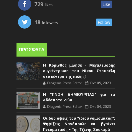
729
Like
likes
18
Follow
followers
ΠΡΟΣΦΑΤΑ
Η Κόρινθος μίλησε - Μεγαλειώδης
συγκέντρωση του Νίκου Σταυρέλη
στο κέντρο της πόλης!
Diogenis Press Editor
Οκτ 05, 2023
Η "ΠΝΟΗ ΔΗΜΙΟΥΡΓΙΑΣ" για τα
Αδέσποτα Ζώα
Diogenis Press Editor
Οκτ 04, 2023
Οι δυο όψεις του “ίδιου νομίσματος”:
Ψηφίζεις Νανόπουλο και βγαίνει
Πνευματικός – Της Τζένης Σουκαρά