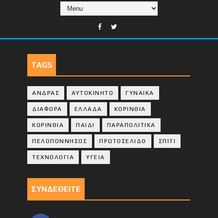
TAGS
ΑΝΔΡΑΣ
ΑΥΤΟΚΙΝΗΤΟ
ΓΥΝΑΙΚΑ
ΔΙΑΦΟΡΑ
ΕΛΛΑΔΑ
ΚΟΡΙΝΘΙΑ
ΚΟΡΙΝΘΙA
ΠΑΙΔΙ
ΠΑΡΑΠΟΛΙΤΙΚΑ
ΠΕΛΟΠΟΝΝΗΣΟΣ
ΠΡΩΤΟΣΕΛΙΔΟ
ΣΠΙΤΙ
ΤΕΧΝΟΛΟΓΙΑ
ΥΓΕΙΑ
ΣΥΝΔΕΘΕΙΤΕ