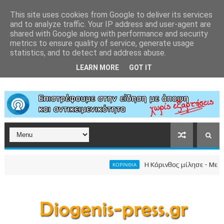
This site uses cookies from Google to deliver its services
and to analyze traffic. Your IP address and user-agent are
shared with Google along with performance and security
metrics to ensure quality of service, generate usage
statistics, and to detect and address abuse.
LEARN MORE
GOT IT
Η Κόρινθος μίλησε - Μεγαλει
ΚΟΡΙΝΘΙΑ