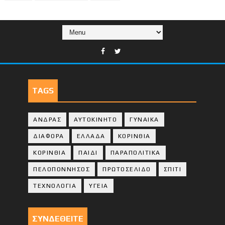
TAGS
ΑΝΔΡΑΣ
ΑΥΤΟΚΙΝΗΤΟ
ΓΥΝΑΙΚΑ
ΔΙΑΦΟΡΑ
ΕΛΛΑΔΑ
ΚΟΡΙΝΘΙΑ
ΚΟΡΙΝΘΙA
ΠΑΙΔΙ
ΠΑΡΑΠΟΛΙΤΙΚΑ
ΠΕΛΟΠΟΝΝΗΣΟΣ
ΠΡΩΤΟΣΕΛΙΔΟ
ΣΠΙΤΙ
ΤΕΧΝΟΛΟΓΙΑ
ΥΓΕΙΑ
ΣΥΝΔΕΘΕΙΤΕ