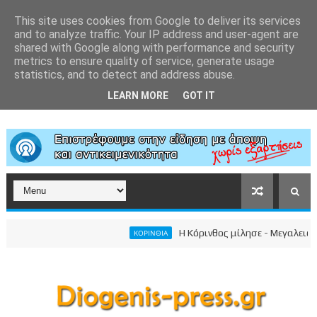
This site uses cookies from Google to deliver its services
and to analyze traffic. Your IP address and user-agent are
shared with Google along with performance and security
metrics to ensure quality of service, generate usage
statistics, and to detect and address abuse.
LEARN MORE
GOT IT
Η Κόρινθος μίλησε - Μεγαλειώδης σ
ΚΟΡΙΝΘΙΑ