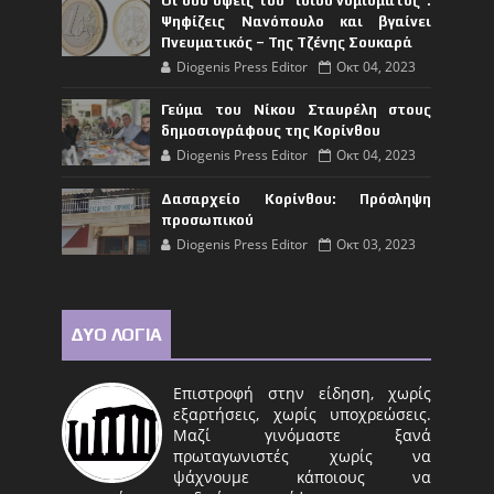
Οι δυο όψεις του “ίδιου νομίσματος”:
Ψηφίζεις Νανόπουλο και βγαίνει
Πνευματικός – Της Τζένης Σουκαρά
Diogenis Press Editor
Οκτ 04, 2023
Γεύμα του Νίκου Σταυρέλη στους
δημοσιογράφους της Κορίνθου
Diogenis Press Editor
Οκτ 04, 2023
Δασαρχείο Κορίνθου: Πρόσληψη
προσωπικού
Diogenis Press Editor
Οκτ 03, 2023
ΔΥΟ ΛΟΓΙΑ
Επιστροφή στην είδηση, χωρίς
εξαρτήσεις, χωρίς υποχρεώσεις.
Μαζί γινόμαστε ξανά
πρωταγωνιστές χωρίς να
ψάχνουμε κάποιους να