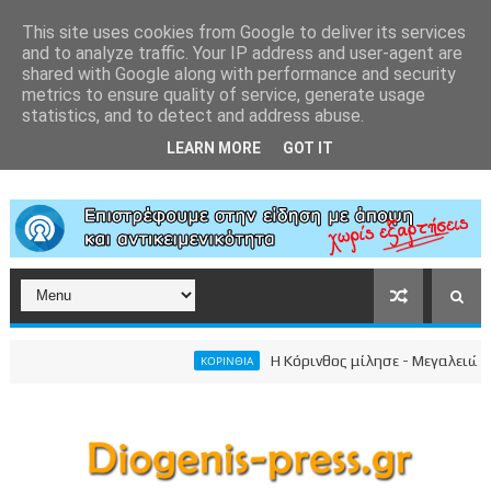
This site uses cookies from Google to deliver its services
and to analyze traffic. Your IP address and user-agent are
shared with Google along with performance and security
metrics to ensure quality of service, generate usage
statistics, and to detect and address abuse.
LEARN MORE
GOT IT
Η Κόρινθος μίλησε - Μεγαλειώδης συ
ΚΟΡΙΝΘΙΑ
σωπικού