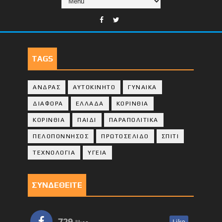
TAGS
ΑΝΔΡΑΣ
ΑΥΤΟΚΙΝΗΤΟ
ΓΥΝΑΙΚΑ
ΔΙΑΦΟΡΑ
ΕΛΛΑΔΑ
ΚΟΡΙΝΘΙΑ
ΚΟΡΙΝΘΙA
ΠΑΙΔΙ
ΠΑΡΑΠΟΛΙΤΙΚΑ
ΠΕΛΟΠΟΝΝΗΣΟΣ
ΠΡΩΤΟΣΕΛΙΔΟ
ΣΠΙΤΙ
ΤΕΧΝΟΛΟΓΙΑ
ΥΓΕΙΑ
ΣΥΝΔΕΘΕΙΤΕ
729
Like