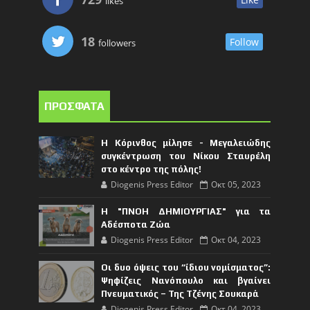
likes
18
Follow
followers
ΠΡΟΣΦΑΤΑ
Η Κόρινθος μίλησε - Μεγαλειώδης
συγκέντρωση του Νίκου Σταυρέλη
στο κέντρο της πόλης!
Diogenis Press Editor
Οκτ 05, 2023
Η "ΠΝΟΗ ΔΗΜΙΟΥΡΓΙΑΣ" για τα
Αδέσποτα Ζώα
Diogenis Press Editor
Οκτ 04, 2023
Οι δυο όψεις του “ίδιου νομίσματος”:
Ψηφίζεις Νανόπουλο και βγαίνει
Πνευματικός – Της Τζένης Σουκαρά
Diogenis Press Editor
Οκτ 04, 2023