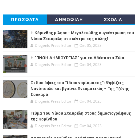
ΠΡΟΣΦΑΤΑ
ΔΗΜΟΦΙΛΗ
ΣΧΟΛΙΑ
Η Κόρινθος μίλησε - Μεγαλειώδης συγκέντρωση του
Νίκου Σταυρέλη στο κέντρο της πόλης!
Diogenis Press Editor
Οκτ 05, 2023
Η "ΠΝΟΗ ΔΗΜΙΟΥΡΓΙΑΣ" για τα Αδέσποτα Ζώα
Diogenis Press Editor
Οκτ 04, 2023
Οι δυο όψεις του “ίδιου νομίσματος”: Ψηφίζεις
Νανόπουλο και βγαίνει Πνευματικός – Της Τζένης
Σουκαρά
Diogenis Press Editor
Οκτ 04, 2023
Γεύμα του Νίκου Σταυρέλη στους δημοσιογράφους
της Κορίνθου
Diogenis Press Editor
Οκτ 04, 2023