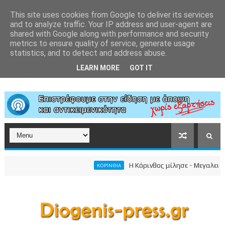
This site uses cookies from Google to deliver its services
and to analyze traffic. Your IP address and user-agent are
shared with Google along with performance and security
metrics to ensure quality of service, generate usage
statistics, and to detect and address abuse.
LEARN MORE
GOT IT
Η Κόρινθος μίλησε - Μεγαλειώδης σ
ΚΟΡΙΝΘΙΑ