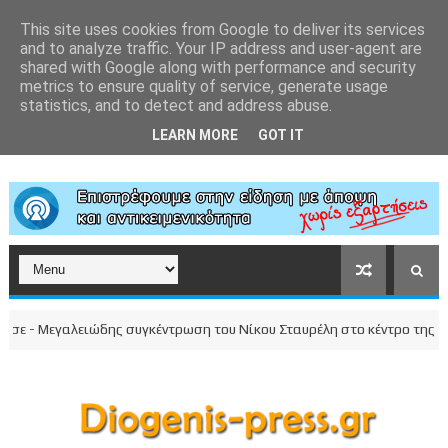
This site uses cookies from Google to deliver its services
and to analyze traffic. Your IP address and user-agent are
shared with Google along with performance and security
metrics to ensure quality of service, generate usage
statistics, and to detect and address abuse.
LEARN MORE
GOT IT
 - Μεγαλειώδης συγκέντρωση του Νίκου Σταυρέλη στο κέντρο της πόλης