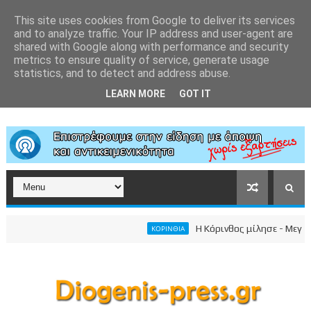
This site uses cookies from Google to deliver its services
and to analyze traffic. Your IP address and user-agent are
shared with Google along with performance and security
metrics to ensure quality of service, generate usage
statistics, and to detect and address abuse.
LEARN MORE
GOT IT
Η Κόρινθος μίλησε - Μεγαλει
ΚΟΡΙΝΘΙΑ