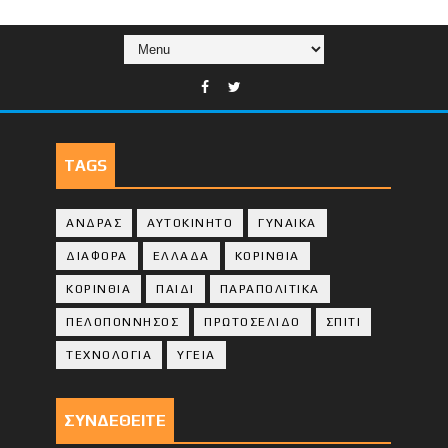
TAGS
ΑΝΔΡΑΣ
ΑΥΤΟΚΙΝΗΤΟ
ΓΥΝΑΙΚΑ
ΔΙΑΦΟΡΑ
ΕΛΛΑΔΑ
ΚΟΡΙΝΘΙΑ
ΚΟΡΙΝΘΙA
ΠΑΙΔΙ
ΠΑΡΑΠΟΛΙΤΙΚΑ
ΠΕΛΟΠΟΝΝΗΣΟΣ
ΠΡΩΤΟΣΕΛΙΔΟ
ΣΠΙΤΙ
ΤΕΧΝΟΛΟΓΙΑ
ΥΓΕΙΑ
ΣΥΝΔΕΘΕΙΤΕ