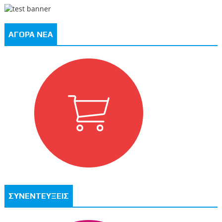
ΑΓΟΡΑ ΝΕΑ
ΣΥΝΕΝΤΕΥΞΕΙΣ