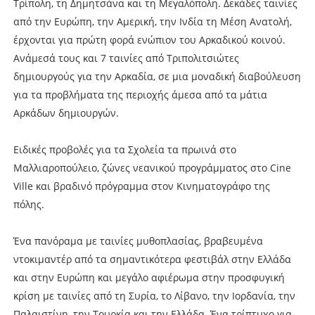
Τρίπολη, τη Δημητσάνα και τη Μεγαλόπολη. Δεκάδες ταινίες
από την Ευρώπη, την Αμερική, την Ινδία τη Μέση Ανατολή,
έρχονται για πρώτη φορά ενώπιον του Αρκαδικού κοινού.
Ανάμεσά τους και 7 ταινίες από Τριπολιτσιώτες
δημιουργούς για την Αρκαδία, σε μια μοναδική διαβούλευση
για τα προβλήματα της περιοχής άμεσα από τα μάτια
Αρκάδων δημιουργών.
Ειδικές προβολές για τα Σχολεία τα πρωινά στο
Μαλλιαροπούλειο, ζώνες νεανικού προγράμματος στο Cine
Ville και βραδινό πρόγραμμα στον Κινηματογράφο της
πόλης.
Ένα πανόραμα με ταινίες μυθοπλασίας, βραβευμένα
ντοκιμαντέρ από τα σημαντικότερα φεστιβάλ στην Ελλάδα
και στην Ευρώπη και μεγάλο αφιέρωμα στην προσφυγική
κρίση με ταινίες από τη Συρία, το Λίβανο, την Ιορδανία, την
Παλαιστίνη, την Τουρκία και την Ελλάδα. Ένα τρίπτυχο για