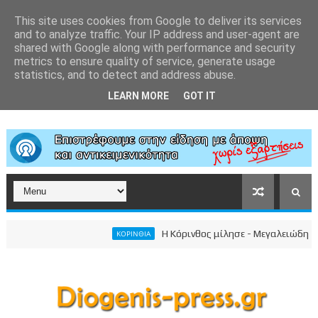
This site uses cookies from Google to deliver its services
and to analyze traffic. Your IP address and user-agent are
shared with Google along with performance and security
metrics to ensure quality of service, generate usage
statistics, and to detect and address abuse.
LEARN MORE
GOT IT
Η Κόρινθος μίλησε - Μεγαλειώδης συγκέ
ΚΟΡΙΝΘΙΑ