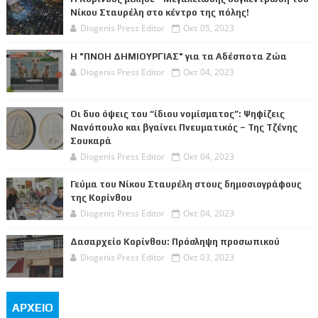
Νίκου Σταυρέλη στο κέντρο της πόλης!
Diogenis Press Editor
Οκτ 05, 2023
Η "ΠΝΟΗ ΔΗΜΙΟΥΡΓΙΑΣ" για τα Αδέσποτα Ζώα
Diogenis Press Editor
Οκτ 04, 2023
Οι δυο όψεις του “ίδιου νομίσματος”: Ψηφίζεις
Νανόπουλο και βγαίνει Πνευματικός – Της Τζένης
Σουκαρά
Diogenis Press Editor
Οκτ 04, 2023
Γεύμα του Νίκου Σταυρέλη στους δημοσιογράφους
της Κορίνθου
Diogenis Press Editor
Οκτ 04, 2023
Δασαρχείο Κορίνθου: Πρόσληψη προσωπικού
Diogenis Press Editor
Οκτ 03, 2023
ΑΡΧΕΙΟ