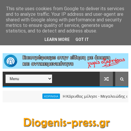
This site uses cookies from Google to deliver its services
and to analyze traffic. Your IP address and user-agent are
shared with Google along with performance and security
metrics to ensure quality of service, generate usage
statistics, and to detect and address abuse.
LEARN MORE
GOT IT
Η Κόρινθος μίλησε - Μεγαλειώδης συγκέ
ΚΟΡΙΝΘΙΑ