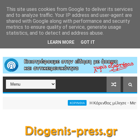
This site uses cookies from Google to deliver its services
and to analyze traffic. Your IP address and user-agent are
shared with Google along with performance and security
metrics to ensure quality of service, generate usage
statistics, and to detect and address abuse.
LEARN MORE
GOT IT
Η Κόρινθος μίλησε - Μεγαλει
ΚΟΡΙΝΘΙΑ