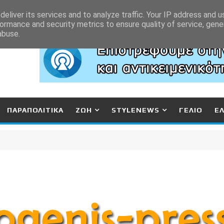
eliver its services and to analyze traffic. Your IP address and 
ormance and security metrics to ensure quality of service, gen
abuse.
ΠΑΡΑΠΟΛΙΤΙΚΑ
ΖΩΗ
STYLENEWS
ΓΕΛΙΟ
Ε