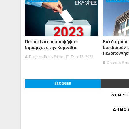
Ποιοι είναι οι υποψήφιοι
Επτά πρόσω
δήμαρχοι στην Κορινθία
διεκδικούν 
Πελοποννήσ
Diogenis Press Editor
Σεπτ 13, 2023
Diogenis Pres
BLOGGER
ΔΕΝ ΥΠ
ΔΗΜΟΣ