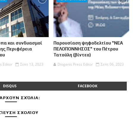
πα και συνδυασμοί
Παρουσίαση ψηφοδελτίου "ΝΕΑ
της Περιφέρεια
ΠΕΛΟΠΟΝΝΗΣΟΣ" του Πέτρου
ου
Τατούλη (βίντεο)
s Editor
Σεπτ 13, 2023
Diogenis Press Editor
Σεπτ 06, 2023
DISQUS
FACEBOOK
ΆΡΧΟΥΝ ΣΧΌΛΙΑ:
ΊΕΥΣΗ ΣΧΟΛΊΟΥ