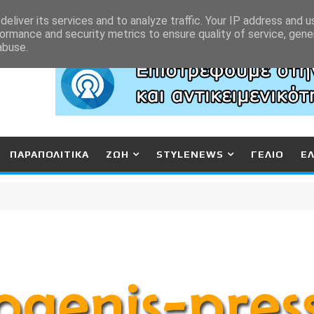
eliver its services and to analyze traffic. Your IP address and 
ormance and security metrics to ensure quality of service, gen
abuse.
ΠΑΡΑΠΟΛΙΤΙΚΑ
ΖΩΗ
STYLENEWS
ΓΕΛΙΟ
Ε