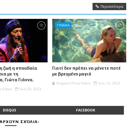
Περισσότερα
ΓΥΝΑΙΚΑ
η ζωή η σπουδαία
Γιατί δεν πρέπει να μένετε ποτέ
ια με τη
με βρεγμένο μαγιό
, Γιώτα Γιάννα.
Diogenis Press Editor
Ιουν 12, 2023
s Editor
Ιουλ 05, 2023
DISQUS
FACEBOOK
ΆΡΧΟΥΝ ΣΧΌΛΙΑ: