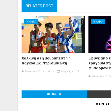
RELATED POST
ΓΥΝΑΙΚΑ
ΓΥΝΑΙΚΑ
Χάλκινη στη Βουδαπέστη η
Έφυγε από τ
παγκόσμια Ντρισμπιώτη
τραγουδίστρ
φυσαρμόνικα
Diogenis Press Editor
Αυγ 24, 2023
Diogenis Pres
BLOGGER
ΔΕΝ ΥΠ