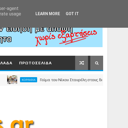
Αρχική
About
Contact
user-agent
erate usage
LEARN MORE
GOT IT
ΛΛΑΔΑ
ΠΡΩΤΟΣΕΛΙΔΑ
Γεύμα του Νίκου Σταυρέλη στους δημοσιογράφους της Κ
ΚΟΡΙΝΘΙΑ