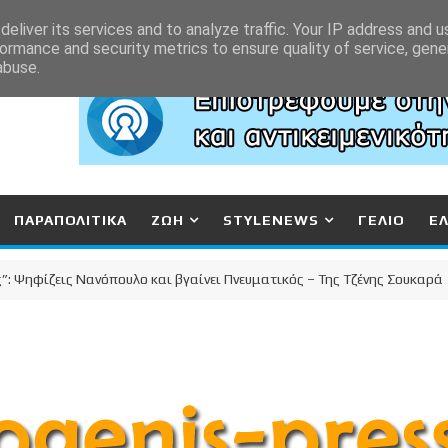
eliver its services and to analyze traffic. Your IP address and 
ormance and security metrics to ensure quality of service, gen
abuse.
ΠΑΡΑΠΟΛΙΤΙΚΑ
ΖΩΗ
STYLENEWS
ΓΕΛΙΟ
Ε
ίζεις Νανόπουλο και βγαίνει Πνευματικός – Της Τζένης Σουκαρά