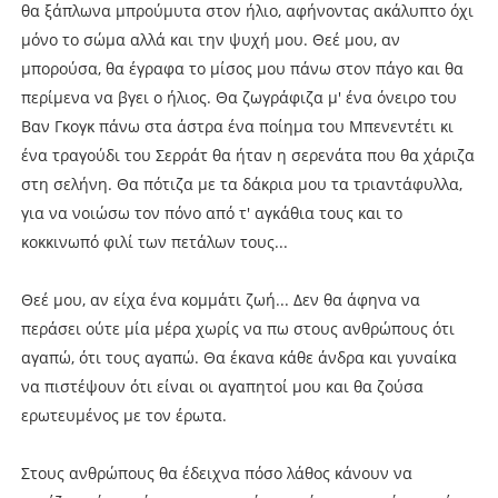
θα ξάπλωνα μπρούμυτα στον ήλιο, αφήνοντας ακάλυπτο όχι
μόνο το σώμα αλλά και την ψυχή μου. Θεέ μου, αν
μπορούσα, θα έγραφα το μίσος μου πάνω στον πάγο και θα
περίμενα να βγει ο ήλιος. Θα ζωγράφιζα μ' ένα όνειρο του
Βαν Γκογκ πάνω στα άστρα ένα ποίημα του Μπενεντέτι κι
ένα τραγούδι του Σερράτ θα ήταν η σερενάτα που θα χάριζα
στη σελήνη. Θα πότιζα με τα δάκρια μου τα τριαντάφυλλα,
για να νοιώσω τον πόνο από τ' αγκάθια τους και το
κοκκινωπό φιλί των πετάλων τους...
Θεέ μου, αν είχα ένα κομμάτι ζωή... Δεν θα άφηνα να
περάσει ούτε μία μέρα χωρίς να πω στους ανθρώπους ότι
αγαπώ, ότι τους αγαπώ. Θα έκανα κάθε άνδρα και γυναίκα
να πιστέψουν ότι είναι οι αγαπητοί μου και θα ζούσα
ερωτευμένος με τον έρωτα.
Στους ανθρώπους θα έδειχνα πόσο λάθος κάνουν να