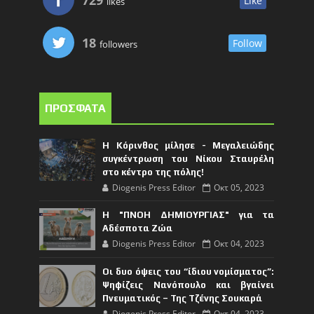
Like
likes
18
Follow
followers
ΠΡΟΣΦΑΤΑ
Η Κόρινθος μίλησε - Μεγαλειώδης
συγκέντρωση του Νίκου Σταυρέλη
στο κέντρο της πόλης!
Diogenis Press Editor
Οκτ 05, 2023
Η "ΠΝΟΗ ΔΗΜΙΟΥΡΓΙΑΣ" για τα
Αδέσποτα Ζώα
Diogenis Press Editor
Οκτ 04, 2023
Οι δυο όψεις του “ίδιου νομίσματος”:
Ψηφίζεις Νανόπουλο και βγαίνει
Πνευματικός – Της Τζένης Σουκαρά
Diogenis Press Editor
Οκτ 04, 2023