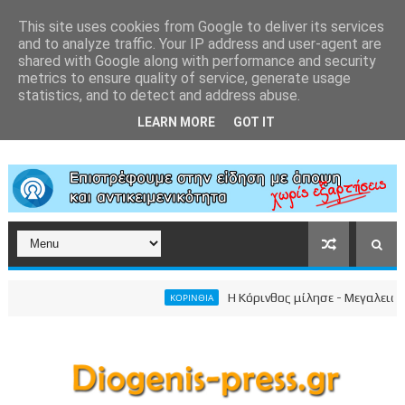
This site uses cookies from Google to deliver its services
and to analyze traffic. Your IP address and user-agent are
shared with Google along with performance and security
metrics to ensure quality of service, generate usage
statistics, and to detect and address abuse.
LEARN MORE
GOT IT
Η Κόρινθος μίλησε - Μεγαλειώδης συ
ΚΟΡΙΝΘΙΑ