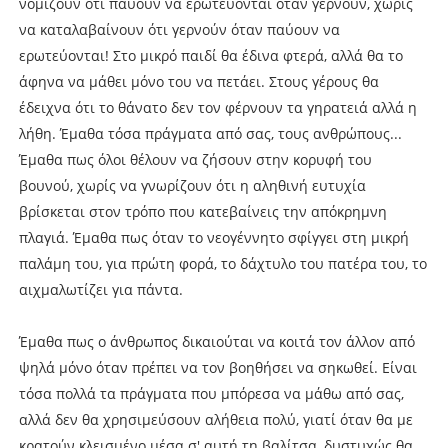
νομίζουν ότι παύουν να ερωτεύονται όταν γερνούν, χωρίς
να καταλαβαίνουν ότι γερνούν όταν παύουν να
ερωτεύονται! Στο μικρό παιδί θα έδινα φτερά, αλλά θα το
άφηνα να μάθει μόνο του να πετάει. Στους γέρους θα
έδειχνα ότι το θάνατο δεν τον φέρνουν τα γηρατειά αλλά η
λήθη. Έμαθα τόσα πράγματα από σας, τους ανθρώπους...
Έμαθα πως όλοι θέλουν να ζήσουν στην κορυφή του
βουνού, χωρίς να γνωρίζουν ότι η αληθινή ευτυχία
βρίσκεται στον τρόπο που κατεβαίνεις την απόκρημνη
πλαγιά. Έμαθα πως όταν το νεογέννητο σφίγγει στη μικρή
παλάμη του, για πρώτη φορά, το δάχτυλο του πατέρα του, το
αιχμαλωτίζει για πάντα.
Έμαθα πως ο άνθρωπος δικαιούται να κοιτά τον άλλον από
ψηλά μόνο όταν πρέπει να τον βοηθήσει να σηκωθεί. Είναι
τόσα πολλά τα πράγματα που μπόρεσα να μάθω από σας,
αλλά δεν θα χρησιμεύσουν αλήθεια πολύ, γιατί όταν θα με
κρατούν κλεισμένο μέσα σ' αυτή τη βαλίτσα, δυστυχώς θα