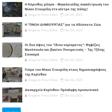
Η Κόρινθος μίλησε - Μεγαλειώδης συγκέντρωση του
Νίκου Σταυρέλη στο κέντρο της πόλης!
Diogenis Press Editor
Οκτ 05, 2023
Η "ΠΝΟΗ ΔΗΜΙΟΥΡΓΙΑΣ" για τα Αδέσποτα Ζώα
Diogenis Press Editor
Οκτ 04, 2023
Οι δυο όψεις του “ίδιου νομίσματος”: Ψηφίζεις
Νανόπουλο και βγαίνει Πνευματικός – Της Τζένης
Σουκαρά
Diogenis Press Editor
Οκτ 04, 2023
Γεύμα του Νίκου Σταυρέλη στους δημοσιογράφους
της Κορίνθου
Diogenis Press Editor
Οκτ 04, 2023
Δασαρχείο Κορίνθου: Πρόσληψη προσωπικού
Diogenis Press Editor
Οκτ 03, 2023