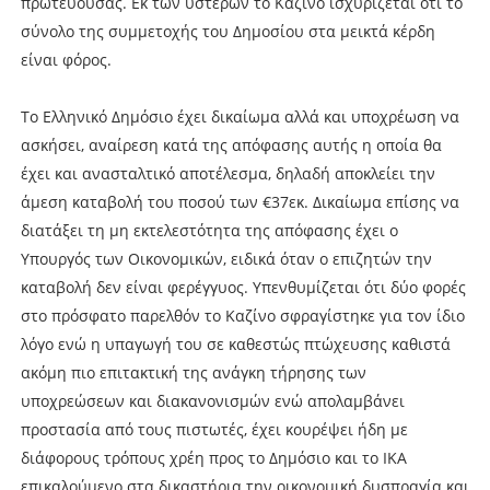
πρωτεύουσας. Εκ των υστέρων το Καζίνο ισχυρίζεται ότι το
σύνολο της συμμετοχής του Δημοσίου στα μεικτά κέρδη
είναι φόρος.
Το Ελληνικό Δημόσιο έχει δικαίωμα αλλά και υποχρέωση να
ασκήσει, αναίρεση κατά της απόφασης αυτής η οποία θα
έχει και ανασταλτικό αποτέλεσμα, δηλαδή αποκλείει την
άμεση καταβολή του ποσού των €37εκ. Δικαίωμα επίσης να
διατάξει τη μη εκτελεστότητα της απόφασης έχει ο
Υπουργός των Οικονομικών, ειδικά όταν ο επιζητών την
καταβολή δεν είναι φερέγγυος. Υπενθυμίζεται ότι δύο φορές
στο πρόσφατο παρελθόν το Καζίνο σφραγίστηκε για τον ίδιο
λόγο ενώ η υπαγωγή του σε καθεστώς πτώχευσης καθιστά
ακόμη πιο επιτακτική της ανάγκη τήρησης των
υποχρεώσεων και διακανονισμών ενώ απολαμβάνει
προστασία από τους πιστωτές, έχει κουρέψει ήδη με
διάφορους τρόπους χρέη προς το Δημόσιο και το ΙΚΑ
επικαλούμενο στα δικαστήρια την οικονομική δυσπραγία και