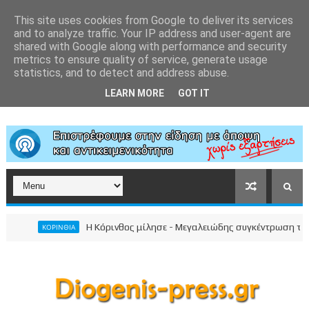
This site uses cookies from Google to deliver its services
and to analyze traffic. Your IP address and user-agent are
shared with Google along with performance and security
metrics to ensure quality of service, generate usage
statistics, and to detect and address abuse.
LEARN MORE
GOT IT
Η Κόρινθος μίλησε - Μεγαλειώδης συγκέντρωση του Νίκ
ΚΟΡΙΝΘΙΑ