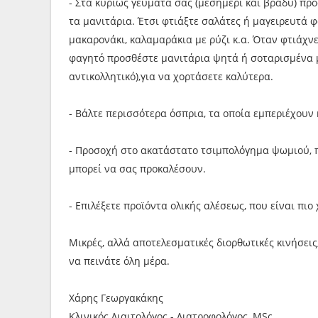
- Στα κυρίως γεύματά σας (μεσημέρι και βράδυ) πρ
τα μανιτάρια. Έτσι φτιάξτε σαλάτες ή μαγειρευτά 
μακαρονάκι, καλαμαράκια με ρύζι κ.α. Όταν φτιάχνε
φαγητό προσθέστε μανιτάρια ψητά ή σοταρισμένα με
αντικολλητικό),για να χορτάσετε καλύτερα.
- Βάλτε περισσότερα όσπρια, τα οποία εμπεριέχουν
- Προσοχή στο ακατάστατο τσιμπολόγημα ψωμιού, πα
μπορεί να σας προκαλέσουν.
- Επιλέξετε προϊόντα ολικής αλέσεως, που είναι πιο
Μικρές, αλλά αποτελεσματικές διορθωτικές κινήσει
να πεινάτε όλη μέρα.
Χάρης Γεωργακάκης
Κλινικός Διαιτολόγος - Διατροφολόγος, MSc