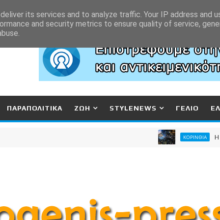
eliver its services and to analyze traffic. Your IP address and 
ormance and security metrics to ensure quality of service, gen
abuse.
ΠΑΡΑΠΟΛΙΤΙΚΑ
ΖΩΗ
STYLENEWS
ΓΕΛΙΟ
Ε
Η Κόριν
ΚΟΡΙΝΘΙΑ