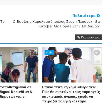
Παλαιότερα
 Το
Ο Βασίλης Χαραλαμπόπουλος Στον «Πλούτο» -Θα
Κατέβει Με Πόρσε Στην Επίδαυρο;
Περισσότερα
ΥΓΕΙΑ
 τοποθετημένοι σε
Επαναστατική χημειοθεραπεία:
δήμου Κορινθίων &
Πώς θα σκοτώνει τους συμπαγείς
δημοτών για τη
καρκινικούς όγκους, χωρίς να
πειράζει τα υγιή κύτταρα