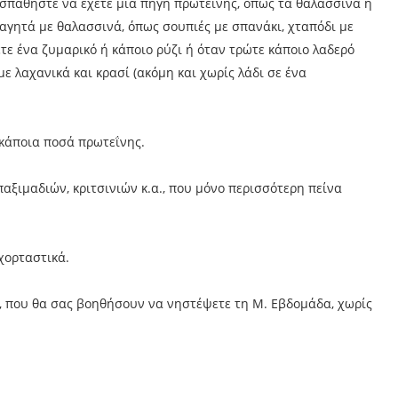
οσπαθήστε να έχετε μια πηγή πρωτεΐνης, όπως τα θαλασσινά ή
φαγητά με θαλασσινά, όπως σουπιές με σπανάκι, χταπόδι με
τε ένα ζυμαρικό ή κάποιο ρύζι ή όταν τρώτε κάποιο λαδερό
 λαχανικά και κρασί (ακόμη και χωρίς λάδι σε ένα
 κάποια ποσά πρωτεΐνης.
ξιμαδιών, κριτσινιών κ.α., που μόνο περισσότερη πείνα
 χορταστικά.
ς, που θα σας βοηθήσουν να νηστέψετε τη Μ. Εβδομάδα, χωρίς