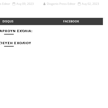
s Editor
Αυγ 09, 2023
Diogenis Press Editor
Αυγ 02, 2023
DISQUS
FACEBOOK
ΆΡΧΟΥΝ ΣΧΌΛΙΑ:
ΊΕΥΣΗ ΣΧΟΛΊΟΥ