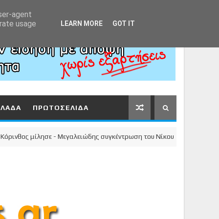
Αρχική
About
Contact
user-agent
erate usage
LEARN MORE
GOT IT
ΛΛΑΔΑ
ΠΡΩΤΟΣΕΛΙΔΑ
θος μίλησε - Μεγαλειώδης συγκέντρωση του Νίκου Σταυρέλη στο κέντρο