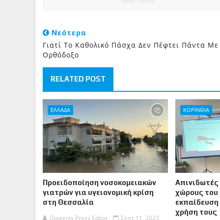
Νεότερα
Γιατί Το Καθολικό Πάσχα Δεν Πέφτει Πάντα Με
Ορθόδοξο
RELATED POST
ΕΛΛΑΔΑ
ΚΟΡΙΝΘΙΑ
Προειδοποίηση νοσοκομειακών
Απινιδωτές
γιατρών για υγειονομική κρίση
χώρους του 
στη Θεσσαλία
εκπαίδευση 
χρήση τους
Diogenis Press Editor
Σεπτ 11, 2023