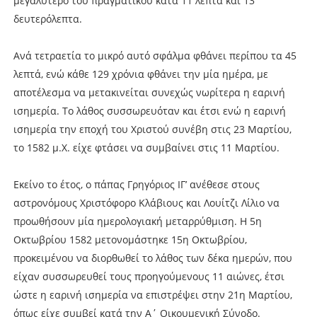
μεγαλύτερο του πραγματικού κατά 11 λεπτά και 13
δευτερόλεπτα.
Ανά τετραετία το μικρό αυτό σφάλμα φθάνει περίπου τα 45
λεπτά, ενώ κάθε 129 χρόνια φθάνει την μία ημέρα, με
αποτέλεσμα να μετακινείται συνεχώς νωρίτερα η εαρινή
ισημερία. Το λάθος συσσωρευόταν και έτσι ενώ η εαρινή
ισημερία την εποχή του Χριστού συνέβη στις 23 Μαρτίου,
το 1582 μ.Χ. είχε φτάσει να συμβαίνει στις 11 Μαρτίου.
Εκείνο το έτος, ο πάπας Γρηγόριος ΙΓ’ ανέθεσε στους
αστρονόμους Χριστόφορο Κλάβιους και Λουίτζι Λίλιο να
προωθήσουν μία ημερολογιακή μεταρρύθμιση. Η 5η
Οκτωβρίου 1582 μετονομάστηκε 15η Οκτωβρίου,
προκειμένου να διορθωθεί το λάθος των δέκα ημερών, που
είχαν συσσωρευθεί τους προηγούμενους 11 αιώνες, έτσι
ώστε η εαρινή ισημερία να επιστρέψει στην 21η Μαρτίου,
όπως είχε συμβεί κατά την Α΄ Οικουμενική Σύνοδο.