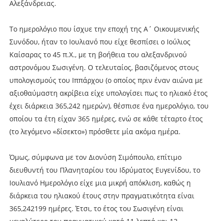
Αλεξάνδρειας.
Το ημερολόγιο που ίσχυε την εποχή της Α΄ Οικουμενικής
Συνόδου, ήταν το Ιουλιανό που είχε θεσπίσει ο Ιούλιος
Καίσαρας το 45 π.Χ., με τη βοήθεια του αλεξανδρινού
αστρονόμου Σωσιγένη. Ο τελευταίος, βασιζόμενος στους
υπολογισμούς του Ιππάρχου (ο οποίος πριν έναν αιώνα με
αξιοθαύμαστη ακρίβεια είχε υπολογίσει πως το ηλιακό έτος
έχει διάρκεια 365,242 ημερών), θέσπισε ένα ημερολόγιο, του
οποίου τα έτη είχαν 365 ημέρες, ενώ σε κάθε τέταρτο έτος
(το λεγόμενο «δίσεκτο») πρόσθετε μία ακόμα ημέρα.
Όμως, σύμφωνα με τον Διονύση Σιμόπουλο, επίτιμο
διευθυντή του Πλανηταρίου του Ιδρύματος Ευγενίδου, το
Ιουλιανό Ημερολόγιο είχε μια μικρή απόκλιση, καθώς η
διάρκεια του ηλιακού έτους στην πραγματικότητα είναι
365,242199 ημέρες. Έτσι, το έτος του Σωσιγένη είναι