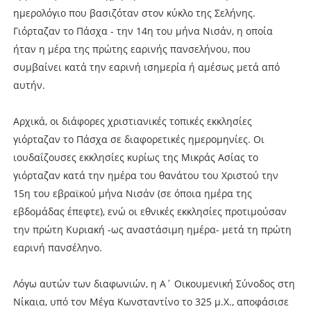
ημερολόγιο που βασιζόταν στον κύκλο της Σελήνης.
Γιόρταζαν το Πάσχα - την 14η του μήνα Νισάν, η οποία
ήταν η μέρα της πρώτης εαρινής πανσελήνου, που
συμβαίνει κατά την εαρινή ισημερία ή αμέσως μετά από
αυτήν.
Αρχικά, οι διάφορες χριστιανικές τοπικές εκκλησίες
γιόρταζαν το Πάσχα σε διαφορετικές ημερομηνίες. Οι
ιουδαΐζουσες εκκλησίες κυρίως της Μικράς Ασίας το
γιόρταζαν κατά την ημέρα του θανάτου του Χριστού την
15η του εβραϊκού μήνα Νισάν (σε όποια ημέρα της
εβδομάδας έπεφτε), ενώ οι εθνικές εκκλησίες προτιμούσαν
την πρώτη Κυριακή -ως αναστάσιμη ημέρα- μετά τη πρώτη
εαρινή πανσέληνο.
Λόγω αυτών των διαφωνιών, η Α΄ Οικουμενική Σύνοδος στη
Νίκαια, υπό τον Μέγα Κωνσταντίνο το 325 μ.Χ., αποφάσισε