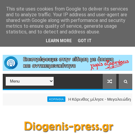
This site uses cookies from Google to deliver its services
and to analyze traffic. Your IP address and user-agent are
shared with Google along with performance and security
metrics to ensure quality of service, generate usage
statistics, and to detect and address abuse.
LEARN MORE
GOT IT
Η Κόρινθος μίλησε - Μεγαλειώδης συγκέντ
ΚΟΡΙΝΘΙΑ