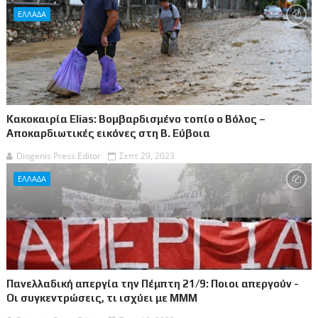
ΕΛΛΑΔΑ
Κακοκαιρία Elias: Βομβαρδισμένο τοπίο ο Βόλος –
Αποκαρδιωτικές εικόνες στη Β. Εύβοια
Diogenis Press Editor
Σεπτ 29, 2023
ΕΛΛΑΔΑ
Πανελλαδική απεργία την Πέμπτη 21/9: Ποιοι απεργούν -
Οι συγκεντρώσεις, τι ισχύει με ΜΜΜ