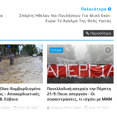
Παλαιότερα
ια
Σπάρτη:Ήθελαν Να Πουλήσουν Για Μισό Εκατ.
Ευρώ Το Άγαλμα Της Θεάς Υγείας
Περισσότερα
ΕΛΛΑΔΑ
Elias: Βομβαρδισμένο
Πανελλαδική απεργία την Πέμπτη
ος – Αποκαρδιωτικές
21/9: Ποιοι απεργούν - Οι
 Β. Εύβοια
συγκεντρώσεις, τι ισχύει με ΜΜΜ
s Editor
Σεπτ 29, 2023
Diogenis Press Editor
Σεπτ 19, 2023