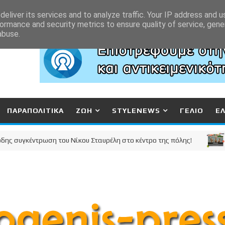
eliver its services and to analyze traffic. Your IP address and 
ormance and security metrics to ensure quality of service, gen
abuse.
ΠΑΡΑΠΟΛΙΤΙΚΑ
ΖΩΗ
STYLENEWS
ΓΕΛΙΟ
Ε
υγκέντρωση του Νίκου Σταυρέλη στο κέντρο της πόλης!
ΚΟΡΙ