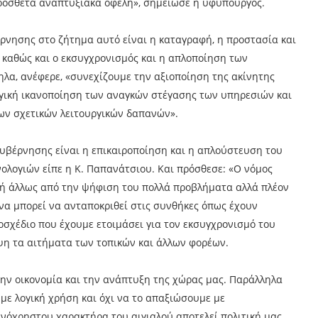
πρόσθετα αναπτυξιακά οφέλη», σημείωσε η υφυπουργός.
βέρνησης στο ζήτημα αυτό είναι η καταγραφή, η προστασία και
 καθώς και ο εκσυγχρονισμός και η απλοποίηση των
ηλα, ανέφερε, «συνεχίζουμε την αξιοποίηση της ακίνητης
ογική ικανοποίηση των αναγκών στέγασης των υπηρεσιών και
των σχετικών λειτουργικών δαπανών».
 κυβέρνησης είναι η επικαιροποίηση και η απλούστευση του
ολογιών είπε η Κ. Παπανάτσιου. Και πρόσθεσε: «Ο νόμος
ς ή άλλως από την ψήφιση του πολλά προβλήματα αλλά πλέον
να μπορεί να ανταποκριθεί στις συνθήκες όπως έχουν
οσχέδιο που έχουμε ετοιμάσει για τον εκσυγχρονισμό του
όψη τα αιτήματα των τοπικών και άλλων φορέων.
την οικονομία και την ανάπτυξη της χώρας μας. Παράλληλα
 με λογική χρήση και όχι να το απαξιώσουμε με
ινόχρηστου χαρακτήρα του αιγιαλού αποτελεί πολιτική μας