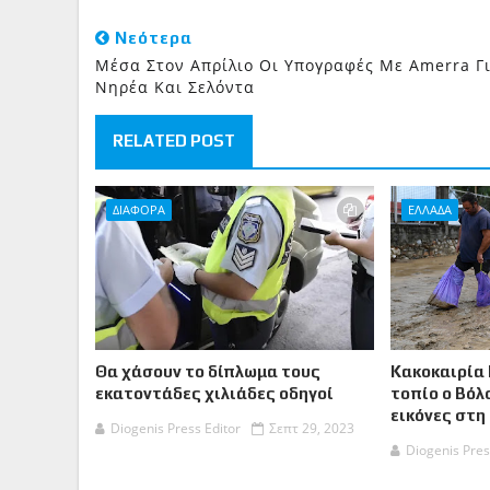
Νεότερα
Μέσα Στον Απρίλιο Οι Υπογραφές Με Amerra Γ
Νηρέα Και Σελόντα
RELATED POST
ΔΙΑΦΟΡΑ
ΕΛΛΑΔΑ
Θα χάσουν το δίπλωμα τους
Κακοκαιρία 
εκατοντάδες χιλιάδες οδηγοί
τοπίο ο Βόλ
εικόνες στη
Diogenis Press Editor
Σεπτ 29, 2023
Diogenis Pres