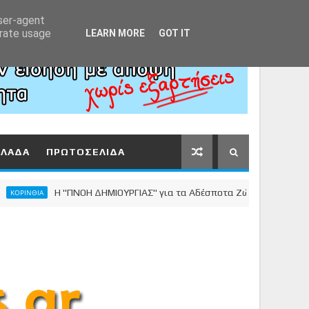
Αρχική
About
Contact
user-agent
erate usage
LEARN MORE
GOT IT
ΛΛΑΔΑ
ΠΡΩΤΟΣΕΛΙΔΑ
Η "ΠΝΟΗ ΔΗΜΙΟΥΡΓΙΑΣ" για τα Αδέσποτα Ζώα
ΝΘΙΑ
ΚΟΡΙΝΘ