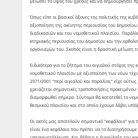
μειώσει το ύψος του χρέους και να δημιουργήσει 
Όπως είπε οι βασικοί άξονες της πολιτικής της κυ
αξιοποίηση της ακίνητης περιουσίας του Δημοσίου,
διαδικασιών και του νομοθετικού πλαισίου. Παράλλ
κτηριακής περιουσίας του Δημοσίου και την ορθολ
οργανισμών του. Σκοπός είναι η δραστική μείωση 
Ειδικότερα για το ζήτημα του αιγιαλού στόχος της
νομοθετικού πλαισίου με αξιοποίηση των νέων τεχν
2971/2001 "περί αιγιαλού και παραλίας" είχε ούτω
χρειάζεται σημαντικές τροποποιήσεις προκειμένου 
διαμορφωθεί σήμερα. Σύντομα θα κατατεθεί το νομ
θεσμικού πλαισίου και στο οποίο έχουμε λάβει υπ
Οι ακτές μας αποτελούν σημαντικό "κεφάλαιο" για 
είναι ένα κεφάλαιο που πρέπει να το διατηρήσουμε
υπερεκμετάλλευση. Και βέβαια η διαφύλαξη του κο