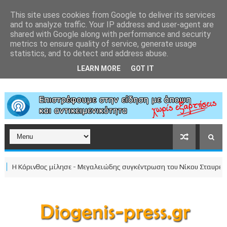
This site uses cookies from Google to deliver its services
and to analyze traffic. Your IP address and user-agent are
shared with Google along with performance and security
metrics to ensure quality of service, generate usage
statistics, and to detect and address abuse.
LEARN MORE
GOT IT
 Κόρινθος μίλησε - Μεγαλειώδης συγκέντρωση του Νίκου Σταυρέλη στο 