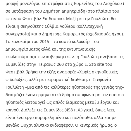
μορφή μονολόγου επιστρέφει στις Ευμενίδες του Αισχύλου (
σε μετάφραση του Δημήτρη Δημητριάδη) στο πλαίσιο του
φετινού Φεστιβάλ Επιδαύρου. Μαζί με την Γουλιώτη θα
είναι η σκηνοθέτης Σύλβια Λούλιου (καλλιτεχνική
συνεργασία) και ο Δημήτρης Καμαρωτός (σχεδιασμός ήχου).
Το καλοκαίρι του 2015 – το καυτό καλοκαίρι του
Δημοψηφίσματος αλλά και της εντυπωσιακής
«κωλοτούμπας» των κυβερνητικών- η Γουλιώτη ανέβασε τις
Ευμενίδες στην Πειραιώς 260 στο χώρο Ε. Στο site του
Φεστιβάλ βρήκα την εξής αναφορά: «Χωρίς σκηνοθετικές
φιλοδοξίες, αλλά με πειραματική διάθεση, η Στεφανία
Γουλιώτη –μια από τις καλύτερες ηθοποιούς της γενιάς της–
δοκιμάζει έναν ερμηνευτικό δρόμο σύμφωνα με τον οποίο ο
ηθοποιός λειτουργεί ως απλός διάμεσος μεταξύ έργου και
κοινού. Διάλεξε τις Ευμενίδες (458 π.Χ.) γιατί, όπως λέει,
είναι ένα έργο παραμελημένο και πολύπαθο, αλλά και με
μεγάλο ψυχαναλυτικό ενδιαφέρον. Ο κεντρικός ήρωας, ο