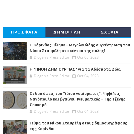
ΠΡΟΣΦΑΤΑ
ΔΗΜΟΦΙΛΗ
ΣΧΟΛΙΑ
Η Κόρινθος μίλησε - Μεγαλειώδης συγκέντρωση του
Νίκου Σταυρέλη στο κέντρο της πόλης!
Diogenis Press Editor
Οκτ 05, 2023
Η "ΠΝΟΗ ΔΗΜΙΟΥΡΓΙΑΣ" για τα Αδέσποτα Ζώα
Diogenis Press Editor
Οκτ 04, 2023
Οι δυο όψεις του “ίδιου νομίσματος”: Ψηφίζεις
Νανόπουλο και βγαίνει Πνευματικός – Της Τζένης
Σουκαρά
Diogenis Press Editor
Οκτ 04, 2023
Γεύμα του Νίκου Σταυρέλη στους δημοσιογράφους
της Κορίνθου