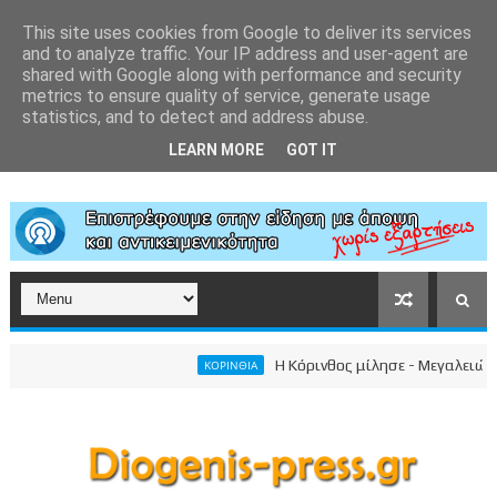
This site uses cookies from Google to deliver its services
and to analyze traffic. Your IP address and user-agent are
shared with Google along with performance and security
metrics to ensure quality of service, generate usage
statistics, and to detect and address abuse.
LEARN MORE
GOT IT
Η Κόρινθος μίλησε - Μεγαλειώδης συ
ΚΟΡΙΝΘΙΑ
σωπικού