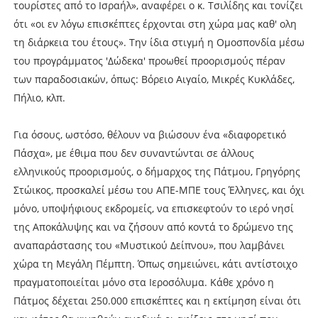
τουρίστες από το Ισραήλ», αναφέρει ο κ. Τσιλίδης και τονίζει
ότι «οι εν λόγω επισκέπτες έρχονται στη χώρα μας καθ' ολη
τη διάρκεια του έτους». Την ίδια στιγμή η Ομοσπονδία μέσω
του προγράμματος 'Δώδεκα' προωθεί προορισμούς πέραν
των παραδοσιακών, όπως: Βόρειο Αιγαίο, Μικρές Κυκλάδες,
Πήλιο, κλπ.
Για όσους, ωστόσο, θέλουν να βιώσουν ένα «διαφορετικό
Πάσχα», με έθιμα που δεν συναντώνται σε άλλους
ελληνικούς προορισμούς, ο δήμαρχος της Πάτμου, Γρηγόρης
Στώικος, προσκαλεί μέσω του ΑΠΕ-ΜΠΕ τους Έλληνες, και όχι
μόνο, υποψήφιους εκδρομείς, να επισκεφτούν το ιερό νησί
της Αποκάλυψης και να ζήσουν από κοντά το δρώμενο της
αναπαράστασης του «Μυστικού Δείπνου», που λαμβάνει
χώρα τη Μεγάλη Πέμπτη. Όπως σημειώνει, κάτι αντίστοιχο
πραγματοποιείται μόνο στα Ιεροσόλυμα. Κάθε χρόνο η
Πάτμος δέχεται 250.000 επισκέπτες και η εκτίμηση είναι ότι