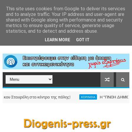
This site uses cookies from Google to deliver its services
and to analyze traffic. Your IP address and user-agent are
shared with Google along with performance and security
metrics to ensure quality of service, generate usage
statistics, and to detect and address abuse.
LEARN MORE
GOT IT
υ Σταυρέλη στο κέντρο της πόλης!
Η "ΠΝΟΗ ΔΗΜΙΟΥΡΓΙΑ
ΚΟΡΙΝΘΙΑ