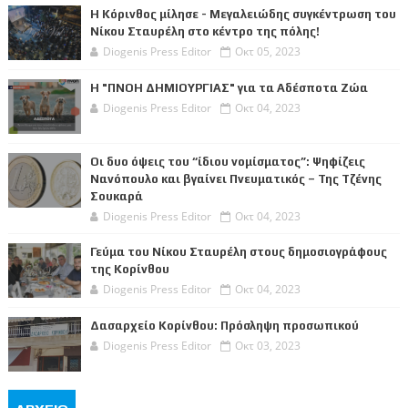
Η Κόρινθος μίλησε - Μεγαλειώδης συγκέντρωση του
Νίκου Σταυρέλη στο κέντρο της πόλης!
Diogenis Press Editor
Οκτ 05, 2023
Η "ΠΝΟΗ ΔΗΜΙΟΥΡΓΙΑΣ" για τα Αδέσποτα Ζώα
Diogenis Press Editor
Οκτ 04, 2023
Οι δυο όψεις του “ίδιου νομίσματος”: Ψηφίζεις
Νανόπουλο και βγαίνει Πνευματικός – Της Τζένης
Σουκαρά
Diogenis Press Editor
Οκτ 04, 2023
Γεύμα του Νίκου Σταυρέλη στους δημοσιογράφους
της Κορίνθου
Diogenis Press Editor
Οκτ 04, 2023
Δασαρχείο Κορίνθου: Πρόσληψη προσωπικού
Diogenis Press Editor
Οκτ 03, 2023