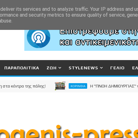
eliver its services and to analyze traffic. Your IP address and 
ormance and security metrics to ensure quality of service, gen
abuse.
ΠΑΡΑΠΟΛΙΤΙΚΑ
ΖΩΗ
STYLENEWS
ΓΕΛΙΟ
Ε
ντρο της πόλης!
Η "ΠΝΟΗ ΔΗΜΙΟΥΡΓΙΑΣ" για τα 
ΚΟΡΙΝΘΙΑ