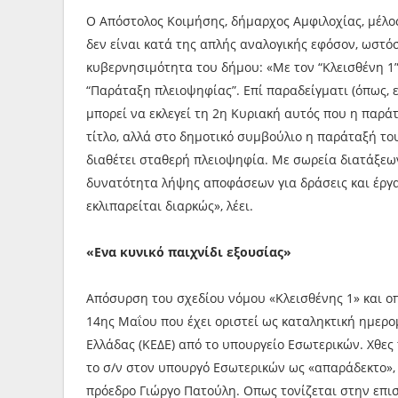
Ο Απόστολος Κοιμήσης, δήμαρχος Αμφιλοχίας, μέλος 
δεν είναι κατά της απλής αναλογικής εφόσον, ωστόσ
κυβερνησιμότητα του δήμου: «Με τον “Κλεισθένη 1”
“Παράταξη πλειοψηφίας”. Επί παραδείγματι (όπως, ε
μπορεί να εκλεγεί τη 2η Κυριακή αυτός που η παράτ
τίτλο, αλλά στο δημοτικό συμβούλιο η παράταξή του 
διαθέτει σταθερή πλειοψηφία. Με σωρεία διατάξεων
δυνατότητα λήψης αποφάσεων για δράσεις και έργα 
εκλιπαρείται διαρκώς», λέει.
«Ενα κυνικό παιχνίδι εξουσίας»
Απόσυρση του σχεδίου νόμου «Κλεισθένης 1» και ο
14ης Μαΐου που έχει οριστεί ως καταληκτική ημερ
Ελλάδας (ΚΕΔΕ) από το υπουργείο Εσωτερικών. Χθες
το σ/ν στον υπουργό Εσωτερικών ως «απαράδεκτο»,
πρόεδρο Γιώργο Πατούλη. Οπως τονίζεται στην επισ