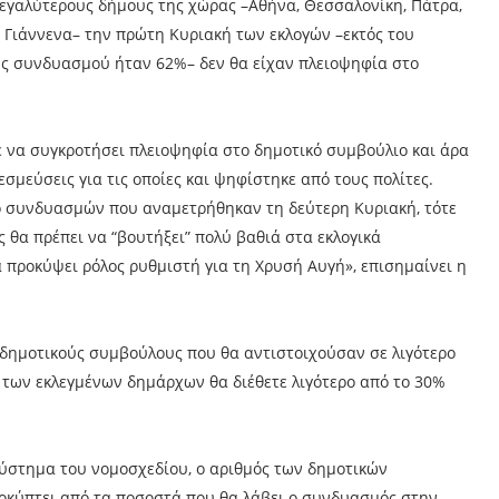
 μεγαλύτερους δήμους της χώρας –Αθήνα, Θεσσαλονίκη, Πάτρα,
ς, Γιάννενα– την πρώτη Κυριακή των εκλογών –εκτός του
υς συνδυασμού ήταν 62%– δεν θα είχαν πλειοψηφία στο
 να συγκροτήσει πλειοψηφία στο δημοτικό συμβούλιο και άρα
εσμεύσεις για τις οποίες και ψηφίστηκε από τους πολίτες.
ο συνδυασμών που αναμετρήθηκαν τη δεύτερη Κυριακή, τότε
 θα πρέπει να “βουτήξει” πολύ βαθιά στα εκλογικά
 προκύψει ρόλος ρυθμιστή για τη Χρυσή Αυγή», επισημαίνει η
 δημοτικούς συμβούλους που θα αντιστοιχούσαν σε λιγότερο
 των εκλεγμένων δημάρχων θα διέθετε λιγότερο από το 30%
σύστημα του νομοσχεδίου, ο αριθμός των δημοτικών
οκύπτει από τα ποσοστά που θα λάβει ο συνδυασμός στην