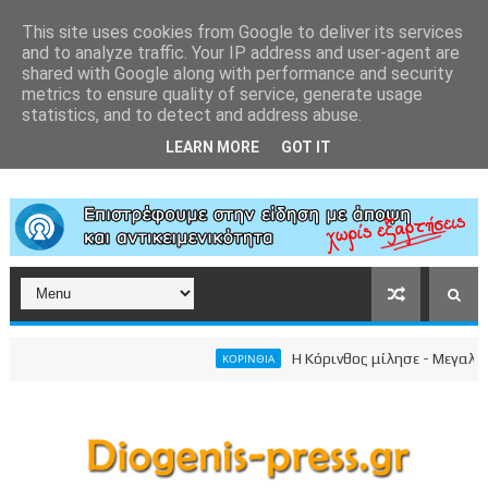
This site uses cookies from Google to deliver its services
and to analyze traffic. Your IP address and user-agent are
shared with Google along with performance and security
metrics to ensure quality of service, generate usage
statistics, and to detect and address abuse.
LEARN MORE
GOT IT
Η Κόρινθος μίλησε - Μεγαλειώδης
ΚΟΡΙΝΘΙΑ