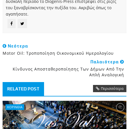
δύσκολη περίοδο το Diogenis-Press επιστρέφει στις ρίζες
του ξαναβρίσκοντας την πυξίδα του. Ακριβώς όπως το
αγαπήσατε.
Νεότερα
Motor Oil: Τροποποίηση Οικονομικού Ημερολογίου
Παλαιότερα
Κίνδυνος Αποσταθεροποίησης Των Δήμων Από Την
Απλή Αναλογική
Περισσότερα
RELATED POST
ΚΟΡΙΝΘΙΑ