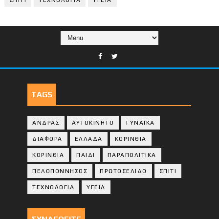
TAGS
ΑΝΔΡΑΣ
ΑΥΤΟΚΙΝΗΤΟ
ΓΥΝΑΙΚΑ
ΔΙΑΦΟΡΑ
ΕΛΛΑΔΑ
ΚΟΡΙΝΘΙΑ
ΚΟΡΙΝΘΙA
ΠΑΙΔΙ
ΠΑΡΑΠΟΛΙΤΙΚΑ
ΠΕΛΟΠΟΝΝΗΣΟΣ
ΠΡΩΤΟΣΕΛΙΔΟ
ΣΠΙΤΙ
ΤΕΧΝΟΛΟΓΙΑ
ΥΓΕΙΑ