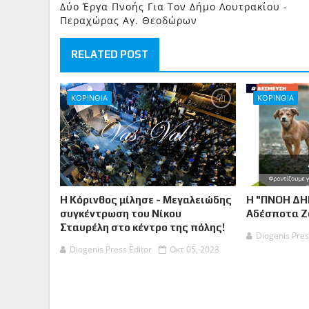
Δύο Έργα Πνοής Για Τον Δήμο Λουτρακίου -
Περαχώρας Αγ. Θεοδώρων
RELATED POST
ΚΟΡΙΝΘΙΑ
ΚΟΡΙΝΘΙΑ
Η Κόρινθος μίλησε - Μεγαλειώδης
Η "ΠΝΟΗ ΔΗ
συγκέντρωση του Νίκου
Αδέσποτα 
Σταυρέλη στο κέντρο της πόλης!
Diogenis Pres
Diogenis Press Editor
Οκτ 05, 2023