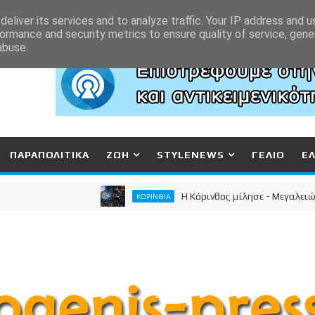
eliver its services and to analyze traffic. Your IP address and 
ormance and security metrics to ensure quality of service, gen
abuse.
ΠΑΡΑΠΟΛΙΤΙΚΑ
ΖΩΗ
STYLENEWS
ΓΕΛΙΟ
Ε
Η Κόρινθος μίλησε - Μεγαλειώδης σ
ΚΟΡΙΝΘΙΑ