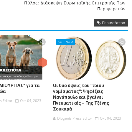
Πύλος: Διάσκεψη Ευρωπαϊκής Επιτροπής Των
Περιφερειών
Περισσότερα
ΚΟΡΙΝΘΙΑ
ΜΙΟΥΡΓΙΑΣ" για τα
Οι δυο όψεις του “ίδιου
Ζώα
νομίσματος”: Ψηφίζεις
Νανόπουλο και βγαίνει
s Editor
Οκτ 04, 2023
Πνευματικός – Της Τζένης
Σουκαρά
Diogenis Press Editor
Οκτ 04, 2023