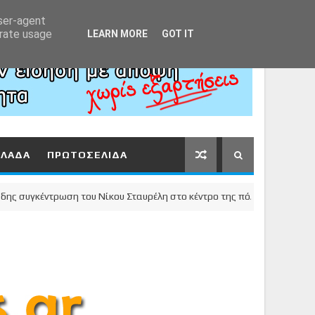
Αρχική
About
Contact
user-agent
erate usage
LEARN MORE
GOT IT
ΛΛΑΔΑ
ΠΡΩΤΟΣΕΛΙΔΑ
υγκέντρωση του Νίκου Σταυρέλη στο κέντρο της πόλης!
ΚΟΡ