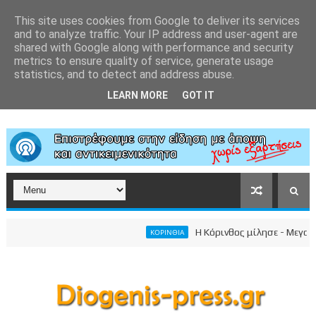
This site uses cookies from Google to deliver its services
and to analyze traffic. Your IP address and user-agent are
shared with Google along with performance and security
metrics to ensure quality of service, generate usage
statistics, and to detect and address abuse.
LEARN MORE
GOT IT
Η Κόρινθος μίλησε - Μεγαλειώδ
ΚΟΡΙΝΘΙΑ