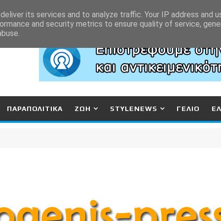
eliver its services and to analyze traffic. Your IP address and 
ormance and security metrics to ensure quality of service, gen
abuse.
ΠΑΡΑΠΟΛΙΤΙΚΑ
ΖΩΗ
STYLENEWS
ΓΕΛΙΟ
Ε