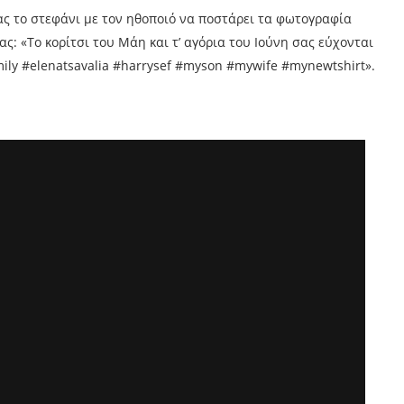
ας το στεφάνι με τον ηθοποιό να ποστάρει τα φωτογραφία
: «Το κορίτσι του Μάη και τ’ αγόρια του Ιούνη σας εύχονται
mily #elenatsavalia #harrysef #myson #mywife #mynewtshirt».