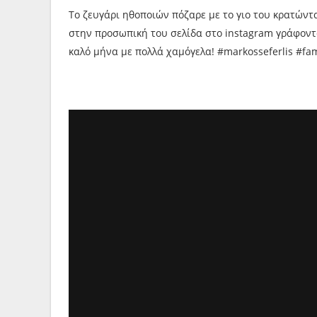
Το ζευγάρι ηθοποιών πόζαρε με το γιο του κρατώντ
στην προσωπική του σελίδα στο instagram γράφοντας
καλό μήνα με πολλά χαμόγελα! #markosseferlis #fa