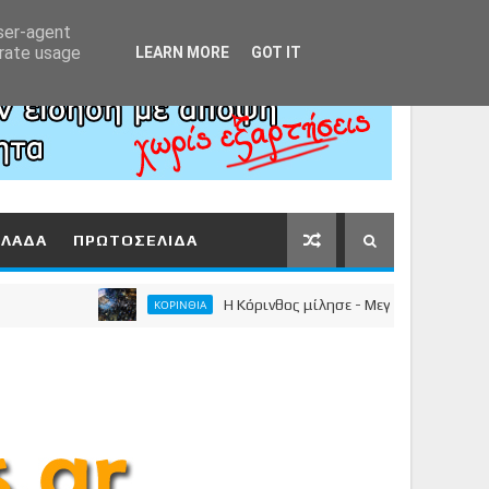
Αρχική
About
Contact
user-agent
erate usage
LEARN MORE
GOT IT
ΛΛΑΔΑ
ΠΡΩΤΟΣΕΛΙΔΑ
Η Κόρινθος μίλησε - Μεγαλειώδης συγκέντρωσ
ΚΟΡΙΝΘΙΑ