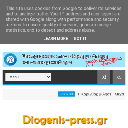
This site uses cookies from Google to deliver its services
and to analyze traffic. Your IP address and user-agent are
shared with Google along with performance and security
metrics to ensure quality of service, generate usage
statistics, and to detect and address abuse.
LEARN MORE
GOT IT
Η Κόρινθος μίλησε - Μεγαλειώδ
ΚΟΡΙΝΘΙΑ