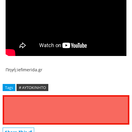
Πηγή:iefimerida.gr
Tags
# ΑΥΤΟΚΙΝΗΤΟ
Share This