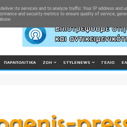
eliver its services and to analyze traffic. Your IP address and 
ormance and security metrics to ensure quality of service, gen
abuse.
ΠΑΡΑΠΟΛΙΤΙΚΑ
ΖΩΗ
STYLENEWS
ΓΕΛΙΟ
Ε