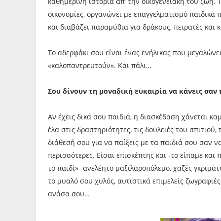
καθημερινή ιστορία απ’ την οικογενειακή του ζωή.
οικονομίες, οργανώνει με επαγγελματισμό παιδικά π
και διαβάζει παραμύθια για δράκους, πειρατές και 
Το αδερφάκι σου είναι ένας ενήλικας που μεγαλώνει
«καλοπαντρευτούν». Και πάλι…
Σου δίνουν τη μοναδική ευκαιρία να κάνεις σαν
Αν έχεις δικά σου παιδιά, η διασκέδαση χάνεται κα
έλα στις δραστηριότητες, τις δουλειές του σπιτιού,
διάθεσή σου για να παίξεις με τα παιδιά σου σαν ν
περισσότερες. Είσαι επισκέπτης και -το είπαμε και π
το παιδί» -ανελέητο μαξιλαροπόλεμο, χαζές γκριμάτ
το μυαλό σου χυλός, αυτιστικά επιμελείς ζωγραφιές
ανάσα σου…