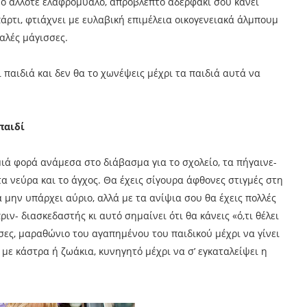
 Το άλλοτε ελαφρόμυαλο, απρόβλεπτο αδερφάκι σου κάνει
άρτι, φτιάχνει με ευλαβική επιμέλεια οικογενειακά άλμπουμ
καλές μάγισσες.
 παιδιά και δεν θα το χωνέψεις μέχρι τα παιδιά αυτά να
 παιδί
μιά φορά ανάμεσα στο διάβασμα για το σχολείο, τα πήγαινε-
 τα νεύρα και το άγχος. Θα έχεις σίγουρα άφθονες στιγμές στη
α μην υπάρχει αύριο, αλλά με τα ανίψια σου θα έχεις πολλές
ριν- διασκεδαστής κι αυτό σημαίνει ότι θα κάνεις «ό,τι θέλει
σες, μαραθώνιο του αγαπημένου του παιδικού μέχρι να γίνει
 με κάστρα ή ζωάκια, κυνηγητό μέχρι να σ’ εγκαταλείψει η