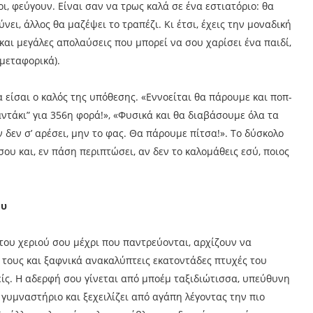
οι, φεύγουν. Είναι σαν να τρως καλά σε ένα εστιατόριο: θα
νει, άλλος θα μαζέψει το τραπέζι. Κι έτσι, έχεις την μοναδική
ς και μεγάλες απολαύσεις που μπορεί να σου χαρίσει ένα παιδί,
 μεταφορικά).
α είσαι ο καλός της υπόθεσης. «Εννοείται θα πάρουμε και ποπ-
αντάκι” για 356η φορά!», «Φυσικά και θα διαβάσουμε όλα τα
 δεν σ’ αρέσει, μην το φας. Θα πάρουμε πίτσα!». Το δύσκολο
ου και, εν πάση περιπτώσει, αν δεν το καλομάθεις εσύ, ποιος
ου
 του χεριού σου μέχρι που παντρεύονται, αρχίζουν να
τους και ξαφνικά ανακαλύπτεις εκατοντάδες πτυχές του
ίς. Η αδερφή σου γίνεται από μποέμ ταξιδιώτισσα, υπεύθυνη
 γυμναστήριο και ξεχειλίζει από αγάπη λέγοντας την πιο