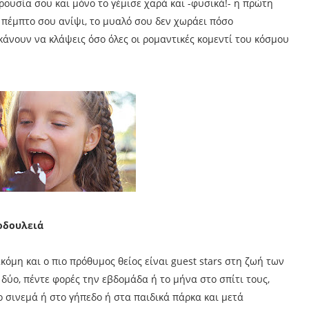
ρουσία σου και μόνο το γέμισε χαρά και -φυσικά!- η πρώτη
το πέμπτο σου ανίψι, το μυαλό σου δεν χωράει πόσο
κάνουν να κλάψεις όσο όλες οι ρομαντικές κομεντί του κόσμου
μοδουλειά
κόμη και ο πιο πρόθυμος θείος είναι guest stars στη ζωή των
 δύο, πέντε φορές την εβδομάδα ή το μήνα στο σπίτι τους,
 σινεμά ή στο γήπεδο ή στα παιδικά πάρκα και μετά