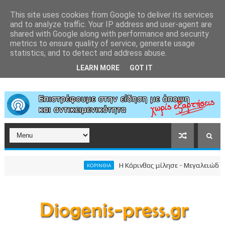
This site uses cookies from Google to deliver its services
and to analyze traffic. Your IP address and user-agent are
shared with Google along with performance and security
metrics to ensure quality of service, generate usage
statistics, and to detect and address abuse.
LEARN MORE
GOT IT
Η Κόρινθος μίλησε - Μεγαλειώδης συγκ
ΚΟΡΙΝΘΙΑ