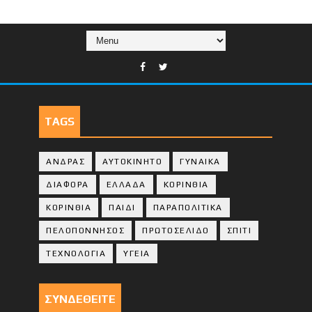
TAGS
ΑΝΔΡΑΣ
ΑΥΤΟΚΙΝΗΤΟ
ΓΥΝΑΙΚΑ
ΔΙΑΦΟΡΑ
ΕΛΛΑΔΑ
ΚΟΡΙΝΘΙΑ
ΚΟΡΙΝΘΙA
ΠΑΙΔΙ
ΠΑΡΑΠΟΛΙΤΙΚΑ
ΠΕΛΟΠΟΝΝΗΣΟΣ
ΠΡΩΤΟΣΕΛΙΔΟ
ΣΠΙΤΙ
ΤΕΧΝΟΛΟΓΙΑ
ΥΓΕΙΑ
ΣΥΝΔΕΘΕΙΤΕ