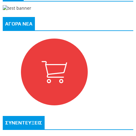
ΑΓΟΡΑ ΝΕΑ
ΣΥΝΕΝΤΕΥΞΕΙΣ