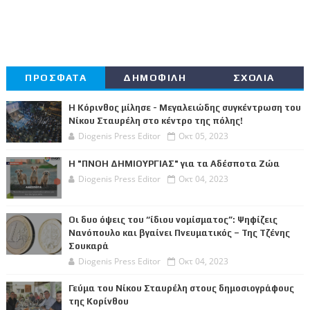
ΠΡΟΣΦΑΤΑ
ΔΗΜΟΦΙΛΗ
ΣΧΟΛΙΑ
Η Κόρινθος μίλησε - Μεγαλειώδης συγκέντρωση του
Νίκου Σταυρέλη στο κέντρο της πόλης!
Diogenis Press Editor
Οκτ 05, 2023
Η "ΠΝΟΗ ΔΗΜΙΟΥΡΓΙΑΣ" για τα Αδέσποτα Ζώα
Diogenis Press Editor
Οκτ 04, 2023
Οι δυο όψεις του “ίδιου νομίσματος”: Ψηφίζεις
Νανόπουλο και βγαίνει Πνευματικός – Της Τζένης
Σουκαρά
Diogenis Press Editor
Οκτ 04, 2023
Γεύμα του Νίκου Σταυρέλη στους δημοσιογράφους
της Κορίνθου