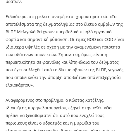
υδάτων.
Ειδικότερα, στη μελέτη αναφέρεται χαρακτηριστικά: «Τα
αποτελέσματα της δειγματοληψίας στο δίκτυο οµβρίων της
ΒΙ.ΠΕ Μελιγαλά δείχνουν υπερβολικά υψηλό οργανικό
φορτίο και σηµαντική ρύπανση. Οι τιµές BOD και COD είναι
ιδιαίτερα υψηλές σε σχέση µε την αναμενόμενη ποιότητα
των υδάτινων αποδεκτών. Σημαντική, όµως, είναι η
περιεκτικότητα σε φαινόλες και λίπη-έλαια του δείγματος
που έχει συλλεχθεί από το δίκτυο οβριών της ΒΙ.ΠΕ, γεγονός
που αποδεικνύει την ύπαρξη αποβλήτων από επεξεργασία
ελαιοκάρπου».
Αναφερόμενος στο πρόβλημα, ο Κώστας Χατζέλης,
ιδιοκτήτης πυρηνελαιουργείου, εξηγεί στην «ΥΧ»: «Θα
πρέπει να ξεκαθαριστεί ότι αυτό που ενοχλεί τους
περιοίκους είναι ο υδρατμός και η μυρωδιά του
ελαιοπυρήνα. Η έρευνα δεν βρήκε ρύπους πάνω από τα