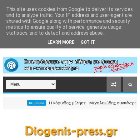
This site uses cookies from Google to deliver its services
and to analyze traffic. Your IP address and user-agent are
shared with Google along with performance and security
metrics to ensure quality of service, generate usage
statistics, and to detect and address abuse.
LEARN MORE
GOT IT
Η Κόρινθος μίλησε - Μεγαλειώδης συγκέντρωση του
ΚΟΡΙΝΘΙΑ