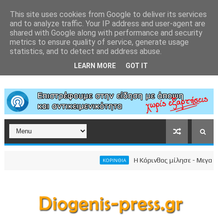
This site uses cookies from Google to deliver its services
and to analyze traffic. Your IP address and user-agent are
shared with Google along with performance and security
metrics to ensure quality of service, generate usage
statistics, and to detect and address abuse.
LEARN MORE
GOT IT
Η Κόρινθος μίλησε - Μεγαλειώδ
ΚΟΡΙΝΘΙΑ