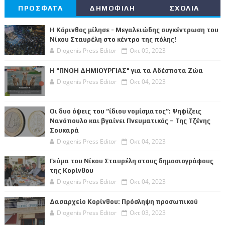
ΠΡΟΣΦΑΤΑ
ΔΗΜΟΦΙΛΗ
ΣΧΟΛΙΑ
Η Κόρινθος μίλησε - Μεγαλειώδης συγκέντρωση του
Νίκου Σταυρέλη στο κέντρο της πόλης!
Diogenis Press Editor
Οκτ 05, 2023
Η "ΠΝΟΗ ΔΗΜΙΟΥΡΓΙΑΣ" για τα Αδέσποτα Ζώα
Diogenis Press Editor
Οκτ 04, 2023
Οι δυο όψεις του “ίδιου νομίσματος”: Ψηφίζεις
Νανόπουλο και βγαίνει Πνευματικός – Της Τζένης
Σουκαρά
Diogenis Press Editor
Οκτ 04, 2023
Γεύμα του Νίκου Σταυρέλη στους δημοσιογράφους
της Κορίνθου
Diogenis Press Editor
Οκτ 04, 2023
Δασαρχείο Κορίνθου: Πρόσληψη προσωπικού
Diogenis Press Editor
Οκτ 03, 2023