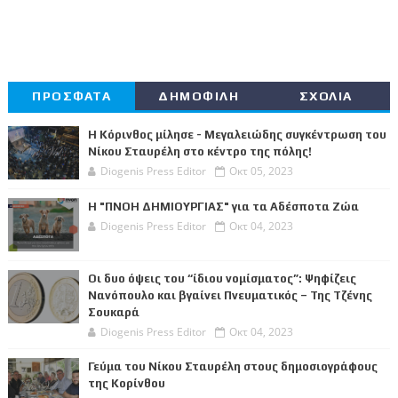
ΠΡΟΣΦΑΤΑ
ΔΗΜΟΦΙΛΗ
ΣΧΟΛΙΑ
Η Κόρινθος μίλησε - Μεγαλειώδης συγκέντρωση του
Νίκου Σταυρέλη στο κέντρο της πόλης!
Diogenis Press Editor
Οκτ 05, 2023
Η "ΠΝΟΗ ΔΗΜΙΟΥΡΓΙΑΣ" για τα Αδέσποτα Ζώα
Diogenis Press Editor
Οκτ 04, 2023
Οι δυο όψεις του “ίδιου νομίσματος”: Ψηφίζεις
Νανόπουλο και βγαίνει Πνευματικός – Της Τζένης
Σουκαρά
Diogenis Press Editor
Οκτ 04, 2023
Γεύμα του Νίκου Σταυρέλη στους δημοσιογράφους
της Κορίνθου