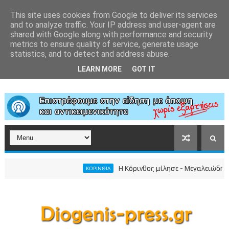
This site uses cookies from Google to deliver its services
and to analyze traffic. Your IP address and user-agent are
shared with Google along with performance and security
metrics to ensure quality of service, generate usage
statistics, and to detect and address abuse.
LEARN MORE
GOT IT
Η Κόρινθος μίλησε - Μεγαλειώδης συ
ΚΟΡΙΝΘΙΑ