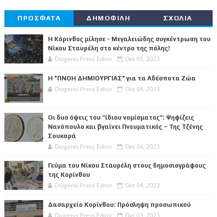
ΠΡΟΣΦΑΤΑ
ΔΗΜΟΦΙΛΗ
ΣΧΟΛΙΑ
Η Κόρινθος μίλησε - Μεγαλειώδης συγκέντρωση του
Νίκου Σταυρέλη στο κέντρο της πόλης!
Diogenis Press Editor
Οκτ 05, 2023
Η "ΠΝΟΗ ΔΗΜΙΟΥΡΓΙΑΣ" για τα Αδέσποτα Ζώα
Diogenis Press Editor
Οκτ 04, 2023
Οι δυο όψεις του “ίδιου νομίσματος”: Ψηφίζεις
Νανόπουλο και βγαίνει Πνευματικός – Της Τζένης
Σουκαρά
Diogenis Press Editor
Οκτ 04, 2023
Γεύμα του Νίκου Σταυρέλη στους δημοσιογράφους
της Κορίνθου
Diogenis Press Editor
Οκτ 04, 2023
Δασαρχείο Κορίνθου: Πρόσληψη προσωπικού
Diogenis Press Editor
Οκτ 03, 2023