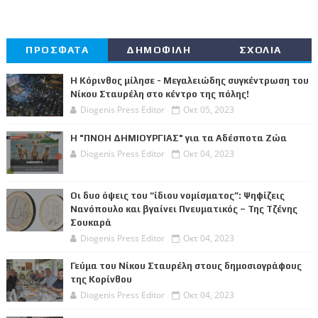
ΠΡΟΣΦΑΤΑ
ΔΗΜΟΦΙΛΗ
ΣΧΟΛΙΑ
Η Κόρινθος μίλησε - Μεγαλειώδης συγκέντρωση του
Νίκου Σταυρέλη στο κέντρο της πόλης!
Diogenis Press Editor
Οκτ 05, 2023
Η "ΠΝΟΗ ΔΗΜΙΟΥΡΓΙΑΣ" για τα Αδέσποτα Ζώα
Diogenis Press Editor
Οκτ 04, 2023
Οι δυο όψεις του “ίδιου νομίσματος”: Ψηφίζεις
Νανόπουλο και βγαίνει Πνευματικός – Της Τζένης
Σουκαρά
Diogenis Press Editor
Οκτ 04, 2023
Γεύμα του Νίκου Σταυρέλη στους δημοσιογράφους
της Κορίνθου
Diogenis Press Editor
Οκτ 04, 2023