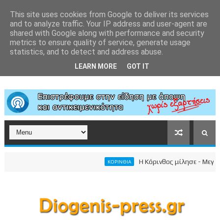
This site uses cookies from Google to deliver its services
and to analyze traffic. Your IP address and user-agent are
shared with Google along with performance and security
metrics to ensure quality of service, generate usage
statistics, and to detect and address abuse.
LEARN MORE
GOT IT
Η Κόρινθος μίλησε - Μεγαλειώ
ΚΟΡΙΝΘΙΑ