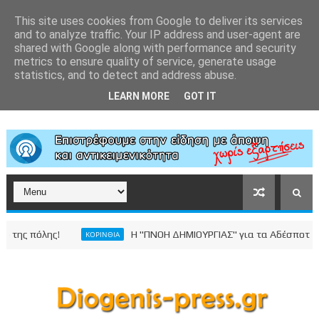
This site uses cookies from Google to deliver its services
and to analyze traffic. Your IP address and user-agent are
shared with Google along with performance and security
metrics to ensure quality of service, generate usage
statistics, and to detect and address abuse.
LEARN MORE
GOT IT
όλης!
Η "ΠΝΟΗ ΔΗΜΙΟΥΡΓΙΑΣ" για τα Αδέσποτα Ζώα
ΚΟΡΙΝΘΙΑ